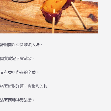
雞胸肉以香料醃漬入味，
肉質軟嫩不會乾柴，
又有香料帶來的辛香。
搭著鮮甜洋蔥、彩椒和沙拉
沾著兩種特製沾醬，