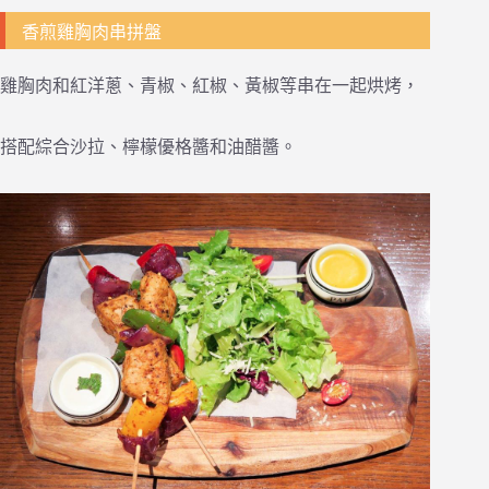
香煎雞胸肉串拼盤
雞胸肉和紅洋蔥、青椒、紅椒、黃椒等串在一起烘烤，
搭配綜合沙拉、檸檬優格醬和油醋醬。