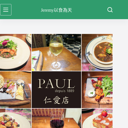
跳
Jeremy以食為天
至
主
要
內
容