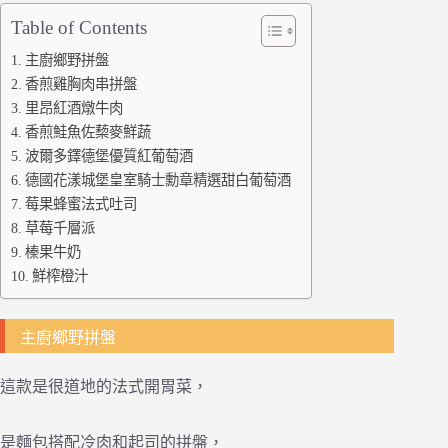
Table of Contents
主廚鄉野拼盤
香煎雞胸肉串拼盤
里昂紅酒燉牛肉
香煎鮭魚佐蔾麥鮮蔬
波爾多鐸德堡優質紅葡萄酒
德國花漾城堡皇室騎士勳章精選甜白葡萄酒
莓果蜂蜜法式吐司
草莓千層派
榛果牛奶
鮮榨橙汁
主廚鄉野拼盤
這款是很道地的法式開胃菜，
是麵包搭配冷肉和起司的拼盤，