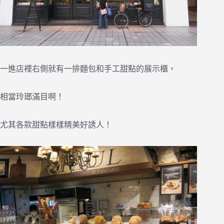
一進店裡右側就有一排麵包和手工甜點的展示櫃，
相當玲瑯滿目啊！
尤其各款甜點樣樣精美好誘人！