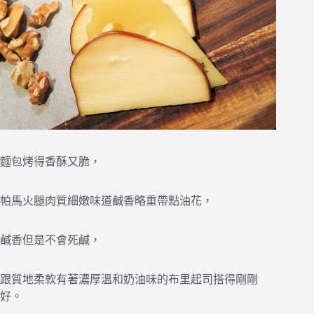
麵包烤得香酥又脆，
帕馬火腿肉質細嫩味道鹹香略重帶點油花，
鹹香但是不會死鹹，
跟質地柔軟有著濃厚溫和奶油味的布里起司搭得剛剛
好。