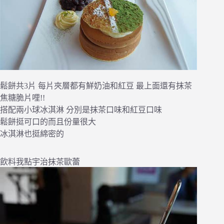
鬆餅共3片 每片夾層都有鮮奶油和紅豆 最上面還有抹茶
焦糖脆片哩!!
搭配兩小球冰淇淋 分別是抹茶口味和紅豆口味
鬆餅挺可口的而且份量很大
冰淇淋也挺綿密的
飲料我點宇治抹茶歐蕾