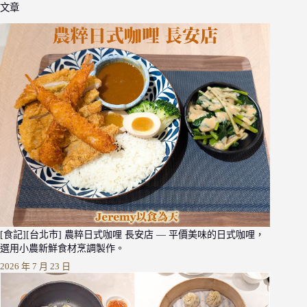
文章
[食記][台北市] 農粹日式咖哩 長安店 — 平價美味的日式咖哩，
選用小農新鮮食材烹調製作。
2026 年 7 月 23 日