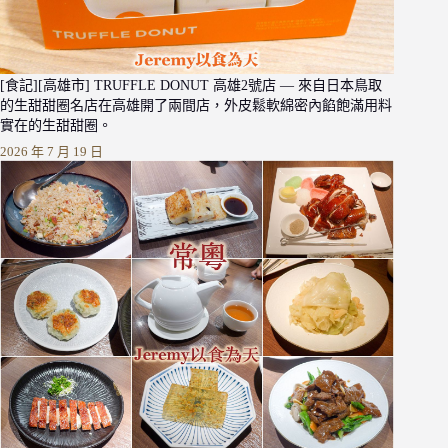
[食記][高雄市] TRUFFLE DONUT 高雄2號店 — 來自日本鳥取
的生甜甜圈名店在高雄開了兩間店，外皮鬆軟綿密內餡飽滿用料
實在的生甜甜圈。
2026 年 7 月 19 日