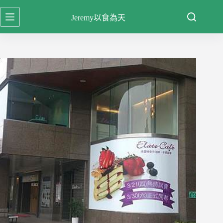
跳
Jeremy以食為天
至
主
要
內
容