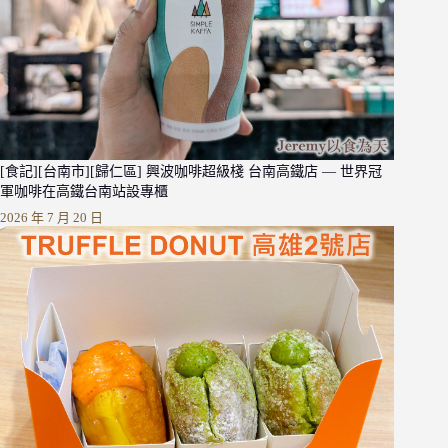
[食記][台南市][歸仁區] 興波咖啡超級棧 台南高鐵店 — 世界冠
軍咖啡在高鐵台南站設專櫃
2026 年 7 月 20 日