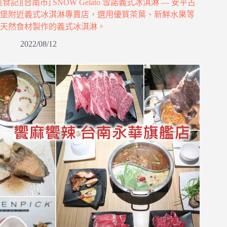
[食記][台南市] SNOW Gelato 雪諾義式冰淇淋 — 安平古
堡附近義式冰淇淋專賣店，選用優質茶葉、新鮮水果等
天然食材製作的義式冰淇淋。
2022/08/12