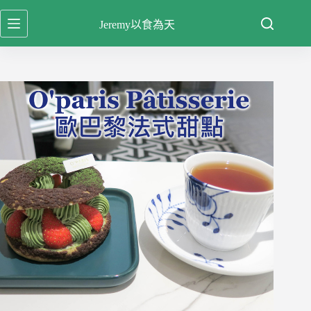
跳
Jeremy以食為天
至
主
要
內
容