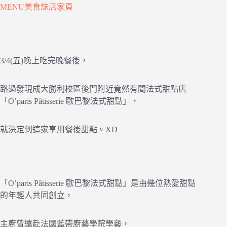
MENU美食誌店家頁
3/4(五)晚上吃完晚餐後，
路過發現成大勝利校區後門附近竟然有間法式甜點店
「O’paris Pâtisserie 歐巴黎法式甜點」，
就決定到這家享用餐後甜點。XD
「O’paris Pâtisserie 歐巴黎法式甜點」是由幾位熱愛甜點
的年輕人共同創立，
主廚曾遠赴法國藍帶廚藝學院學藝，