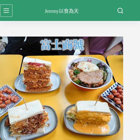
跳
Jeremy以食為天
至
主
要
內
容