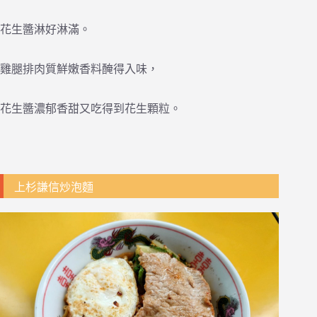
花生醬淋好淋滿。
雞腿排肉質鮮嫩香料醃得入味，
花生醬濃郁香甜又吃得到花生顆粒。
上杉謙信炒泡麵