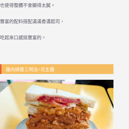
也使得整體不會顯得太膩。
豐富的配料搭配滿滿香濃起司，
吃起來口感挺豐富的。
雞肉總匯三明治+花生醬