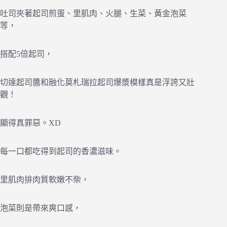
吐司夾著起司煎蛋、里肌肉、火腿、生菜、黃金泡菜
等，
搭配5倍起司，
切達起司醬和融化莫札瑞拉起司爆漿模樣真是浮誇又壯
觀！
顯得真罪惡。XD
每一口都吃得到起司的香濃滋味。
里肌肉排肉質軟嫩不柴，
泡菜則是帶來爽口感，