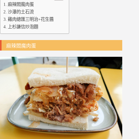
麻辣閻魔肉蛋
沙瀑的土石流
雞肉總匯三明治+花生醬
上杉謙信炒泡麵
麻辣閻魔肉蛋