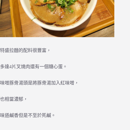
特盛拉麵的配料很豐富，
多達4片叉燒肉還有一個糖心蛋。
味噌豚骨湯頭是將豚骨湯加入紅味噌，
也相當濃郁，
味道鹹香但是不至於死鹹。