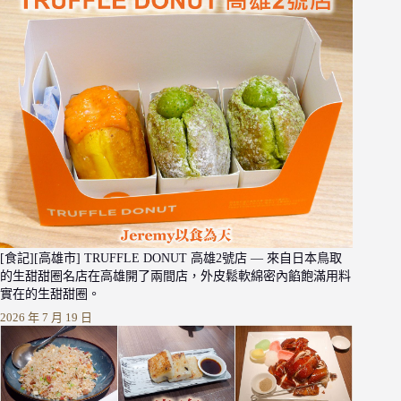
[食記][高雄市] TRUFFLE DONUT 高雄2號店 — 來自日本鳥取
的生甜甜圈名店在高雄開了兩間店，外皮鬆軟綿密內餡飽滿用料
實在的生甜甜圈。
2026 年 7 月 19 日