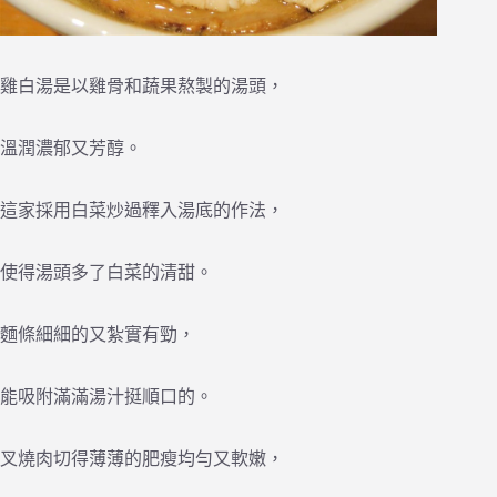
雞白湯是以雞骨和蔬果熬製的湯頭，
溫潤濃郁又芳醇。
這家採用白菜炒過釋入湯底的作法，
使得湯頭多了白菜的清甜。
麵條細細的又紮實有勁，
能吸附滿滿湯汁挺順口的。
叉燒肉切得薄薄的肥瘦均勻又軟嫩，