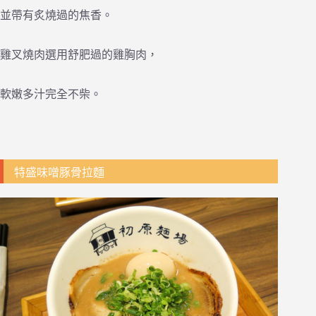
並帶有炙燒過的焦香。
雞叉燒肉選用舒肥過的雞胸肉，
軟嫩多汁完全不柴。
特盛味噌豚骨拉麵