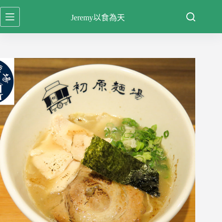
跳
Jeremy以食為天
至
主
要
內
容