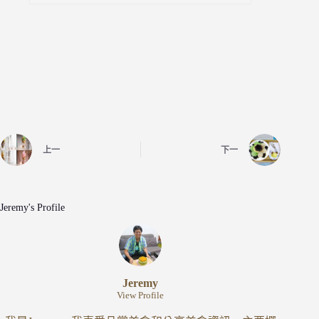
上一
下一
Jeremy's Profile
Jeremy
View Profile