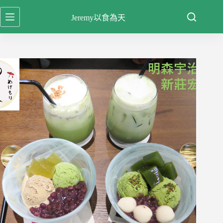
跳
Jeremy以食為天
至
主
要
內
容