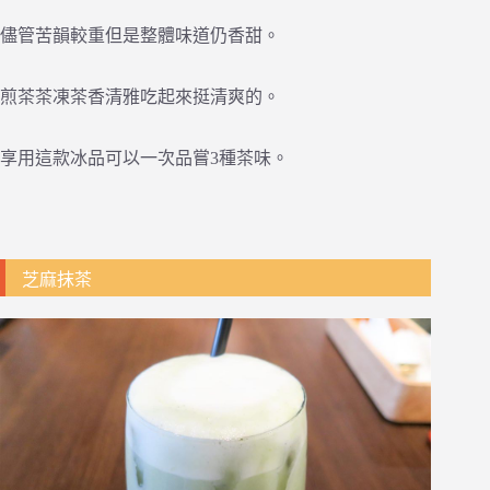
儘管苦韻較重但是整體味道仍香甜。
煎茶茶凍茶香清雅吃起來挺清爽的。
享用這款冰品可以一次品嘗3種茶味。
芝麻抹茶