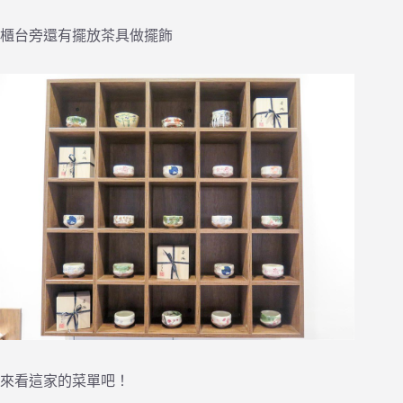
櫃台旁還有擺放茶具做擺飾
來看這家的菜單吧！