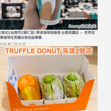
[食記][台南市][歸仁區] 興波咖啡超級棧 台南高鐵店 — 世界冠
軍咖啡在高鐵台南站設專櫃
2026 年 7 月 20 日