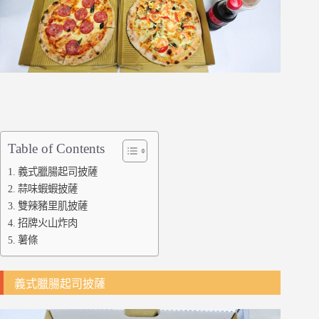
Table of Contents
義式臘腸起司披薩
蒜味蝦蝦披薩
雙辣豬里肌披薩
招牌火山炸肉
薯條
義式臘腸起司披薩