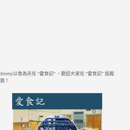
Jeremy以食為天在 “愛食記” ，歡迎大家在 “愛食記” 追蹤
我！