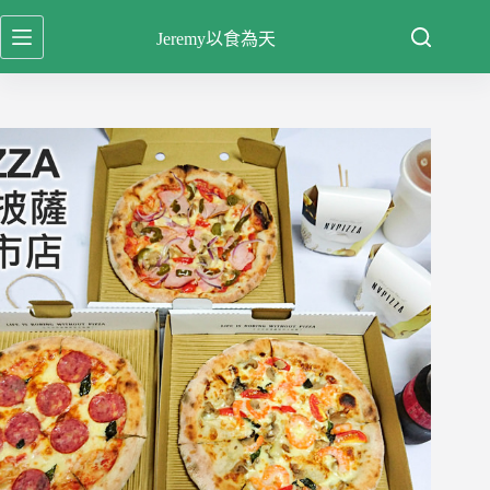
跳
Jeremy以食為天
至
主
要
內
容