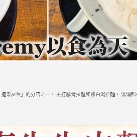
道樂屋台」的分店之一， 主打豚骨拉麵和雞白湯拉麵， 湯頭都