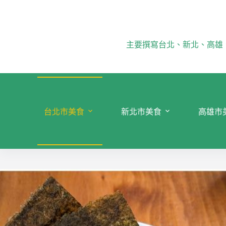
跳
至
主
要
主要撰寫台北、新北、高雄
內
容
台北市美食
新北市美食
高雄市