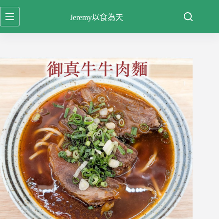
跳
Jeremy以食為天
至
主
要
內
容