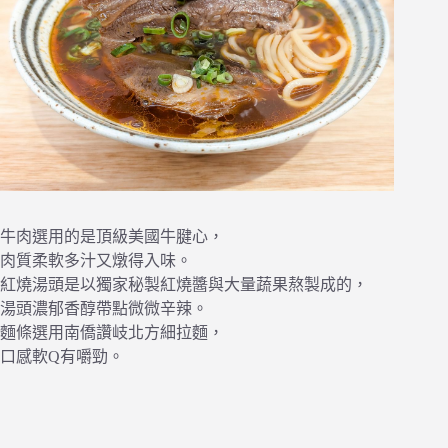
牛肉選用的是頂級美國牛腱心，
肉質柔軟多汁又燉得入味。
紅燒湯頭是以獨家秘製紅燒醬與大量蔬果熬製成的，
湯頭濃郁香醇帶點微微辛辣。
麵條選用南僑讚岐北方細拉麵，
口感軟Q有嚼勁。