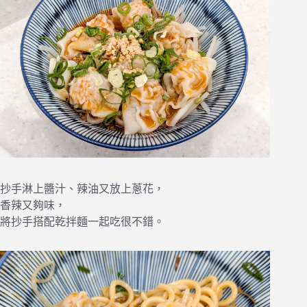
抄手淋上醬汁、辣油又放上蔥花，
香辣又夠味，
將抄手搭配乾拌麵一起吃很不錯。