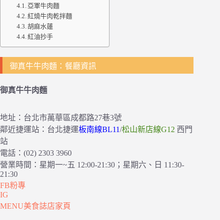
亞軍牛肉麵
紅燒牛肉乾拌麵
胡麻水蓮
紅油抄手
御真牛牛肉麵：餐廳資訊
御真牛牛肉麵
地址：台北市萬華區成都路27巷3號
鄰近捷運站：台北捷運
板南線BL11
/
松山新店線G12
西門
站
電話：(02) 2303 3960
營業時間：星期一~五 12:00-21:30；星期六、日 11:30-
21:30
FB粉專
IG
MENU美食誌店家頁