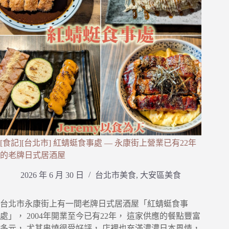
[食記][台北市] 紅蜻蜓食事處 — 永康街上營業已有22年
的老牌日式居酒屋
2026 年 6 月 30 日
台北市美食
,
大安區美食
台北市永康街上有一間老牌日式居酒屋「紅蜻蜓食事
處」， 2004年開業至今已有22年， 這家供應的餐點豐富
多元， 尤其串燒很受好評， 店裡也充滿濃濃日本風情，