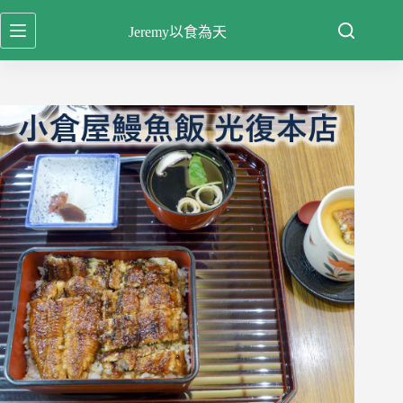
跳
Jeremy以食為天
至
主
要
內
容