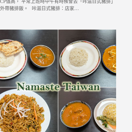
CP值高， 平常上班時中午有時候會去「咔滋日式豬排」
外帶豬排飯。 咔滋日式豬排：店家…