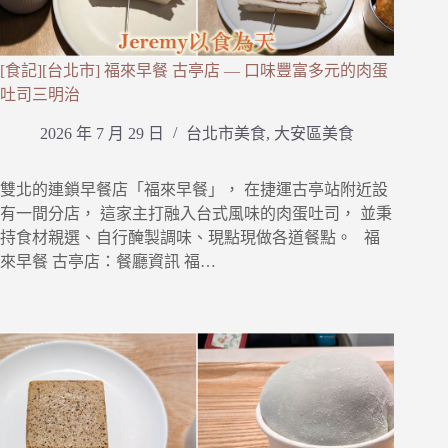
[食記][台北市] 福來早餐 古亭店 — 口味豐富多元的肉蛋
吐司三明治
2026 年 7 月 29 日
台北市美食
,
大安區美食
雙北的連鎖早餐店「福來早餐」， 在捷運古亭站附近設
有一間分店， 這家主打融入台式風味的肉蛋吐司， 並秉
持食材親選、自行醃製調味、現點現做各道餐點。 福
來早餐 古亭店：餐廳資訊 福…