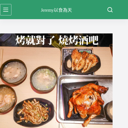
跳
Jeremy以食為天
至
主
要
內
容