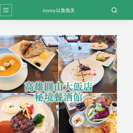
跳
Jeremy以食為天
至
主
要
內
容