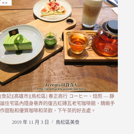
[食記][高雄市][鳥松區] 春正商行 コーヒー、焙煎 — 靜
謐住宅區內隱身巷弄的復古紅磚瓦老宅咖啡館，精緻手
作甜點和優質咖啡和茶飲，下午茶的好去處。
2019 年 11 月 3 日
鳥松區美食