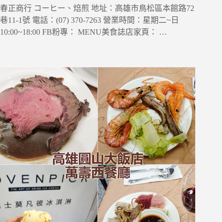
春正商行 コーヒー、焙煎 地址：高雄市鳥松區本館路72
巷11-1號 電話：(07) 370-7263 營業時間：星期二~日
10:00~18:00 FB粉專： MENU美食誌店家頁： …