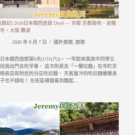
[遊記] 2026日本關西旅遊 Day6 — 京都 京都御苑、金閣
寺 + 大阪 難波
2026 年 8 月 7 日
國外旅遊
,
旅遊
日本關西旅遊第6天(1/31(六))， 一早起來我高中同學又
找我出門去吃早餐， 這次則是去「一蘭拉麵」在寺町京
極商店街附近的分店吃拉麵， 天氣蠻冷的吃拉麵暖暖身
子也不錯啦！ 在街區裡還看到飄起…