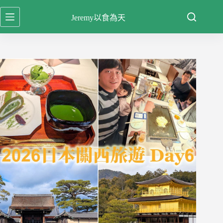
跳
Jeremy以食為天
至
主
要
內
容