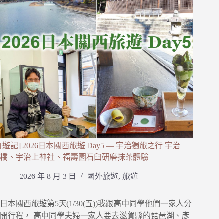
[遊記] 2026日本關西旅遊 Day5 — 宇治獨旅之行 宇治
橋、宇治上神社、福壽園石臼研磨抹茶體驗
2026 年 8 月 3 日
國外旅遊
,
旅遊
日本關西旅遊第5天(1/30(五))我跟高中同學他們一家人分
開行程， 高中同學夫婦一家人要去滋賀縣的琵琶湖、彥