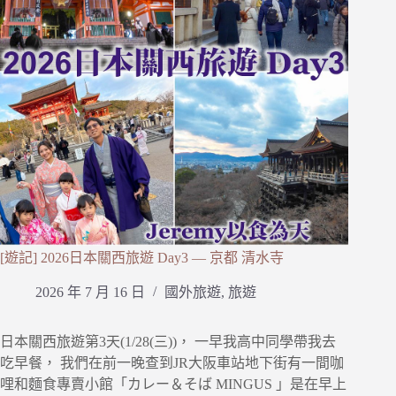
[遊記] 2026日本關西旅遊 Day3 — 京都 清水寺
2026 年 7 月 16 日
國外旅遊
,
旅遊
日本關西旅遊第3天(1/28(三))， 一早我高中同學帶我去
吃早餐， 我們在前一晚查到JR大阪車站地下街有一間咖
哩和麵食專賣小館「カレー＆そば MINGUS 」是在早上