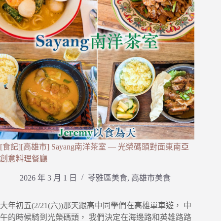
[食記][高雄市] Sayang南洋茶室 — 光榮碼頭對面東南亞
創意料理餐廳
2026 年 3 月 1 日
苓雅區美食
,
高雄市美食
大年初五(2/21(六))那天跟高中同學們在高雄單車遊， 中
午的時候騎到光榮碼頭， 我們決定在海邊路和英雄路路