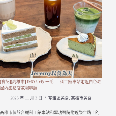
[食記][高雄市] IMO いも 一毛 — 科工館車站附近白色老
屋內甜點店兼咖啡廳
2025 年 11 月 3 日
苓雅區美食
,
高雄市美食
高雄市位於台鐵科工館車站和聖功醫院附近樂仁路上的