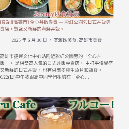
[食記][高雄市] 全心丼飯專賣 — 彩虹公園旁日式丼飯專
賣店，豐盛又新鮮的海鮮丼飯。
2025 年 6 月 30 日
苓雅區美食
,
高雄市美食
高雄市捷運文化中心站附近彩虹公園旁的「全心丼
飯」， 是相當高人氣的日式丼飯專賣店， 主打平價豐盛
又新鮮的日式丼飯， 也有供應多種生魚片和熟食。
6/22(日)中午我跟高中同學們相約在「全心…