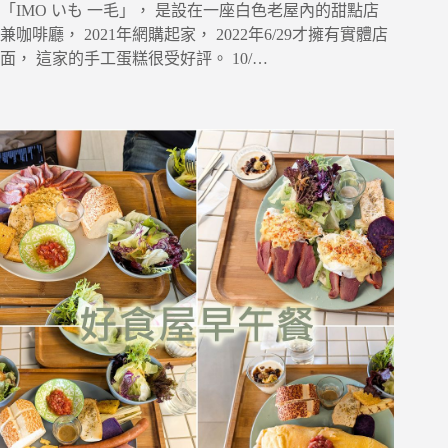
「IMO いも 一毛」， 是設在一座白色老屋內的甜點店
兼咖啡廳， 2021年網購起家， 2022年6/29才擁有實體店
面， 這家的手工蛋糕很受好評。 10/…