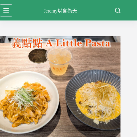
跳
Jeremy以食為天
至
主
要
內
容