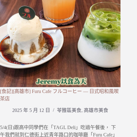
[食記][高雄市] Furu Cafe フルコーヒー — 日式昭和風喫
茶店
2025 年 5 月 12 日
苓雅區美食
,
高雄市美食
5/4(日)跟高中同學們在「TAGL Deli」吃過午餐後， 下
午我們就到仁德街上近青年路口的咖啡廳「Furu Cafe」