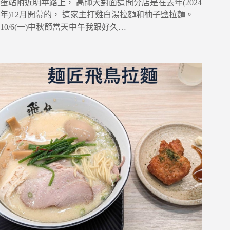
蛋站附近明華路上， 高師大對面這間分店是在去年(2024
年)12月開幕的， 這家主打雞白湯拉麵和柚子鹽拉麵。
10/6(一)中秋節當天中午我跟好久…