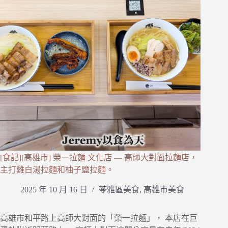
[食記][高雄市] 榮一拉麵 文化店 — 高師大對面拉麵店，
主打雞白湯拉麵和柚子鹽拉麵。
2025 年 10 月 16 日
苓雅區美食
,
高雄市美食
高雄市和平路上高師大對面的「榮一拉麵」， 本店在巨