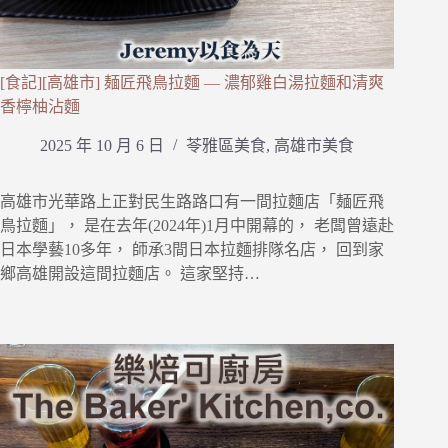
[食記][高雄市] 麺匠飛鳥拉麵 — 濃郁雞白湯拉麵和清爽
香檸柚沾麵
2025 年 10 月 6 日
苓雅區美食
,
高雄市美食
高雄市光華路上正對民生路路口有一間拉麵店「麺匠飛
鳥拉麵」， 是在去年(2024年)1月中開幕的， 老闆曾遠赴
日本學藝10多年， 師承3間日本拉麵排隊名店， 回到家
鄉高雄開設這間拉麵店。 這家堅持…