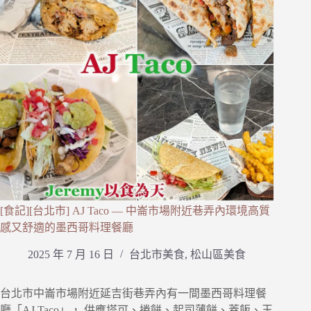
[食記][台北市] AJ Taco — 中崙市場附近巷弄內環境高質
感又舒適的墨西哥料理餐廳
2025 年 7 月 16 日
台北市美食
,
松山區美食
台北市中崙市場附近延吉街巷弄內有一間墨西哥料理餐
廳「AJ Taco」， 供應塔可、捲餅、起司薄餅、蓋飯、玉