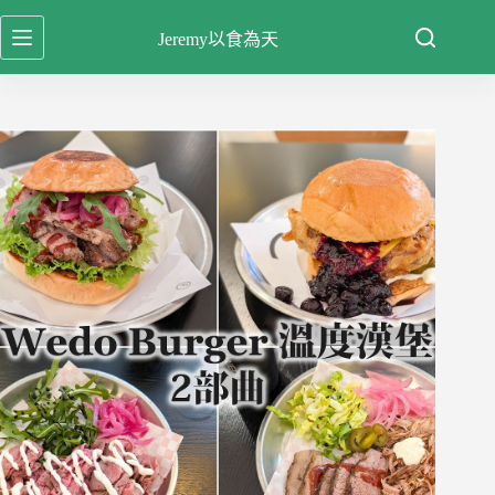
跳
Jeremy以食為天
至
主
要
內
容