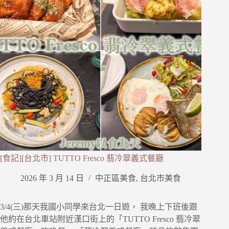
[食記][台北市] TUTTO Fresco 翡冷翠義式餐廳
2026 年 3 月 14 日
中正區美食
,
台北市美食
3/4(三)那天我國小同學來台北一日遊， 我晚上下班後跟
他約在台北車站附近漢口街上的「TUTTO Fresco 翡冷翠