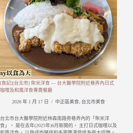
[食記][台北市] 柴米洋食 — 台大醫學院附近巷弄內日式
咖哩及和風洋食專賣餐廳
2026 年 1 月 17 日
中正區美食
,
台北市美食
台北市台大醫學院附近林森南路旁巷弄內的「柴米洋
食」， 是在去年(2025年)6月新開的， 主打日式咖哩以及
和風洋食， 以熟成炸豬排和多蜜醬漢堡排為兩大招牌。