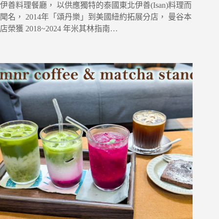
伊善料理餐廳， 以供應獨特的泰國東北伊善(Isan)料理而
聞名， 2014年「頌丹樂」到美國紐約拓展分店， 曼谷本
店榮獲 2018~2024 年米其林指南…