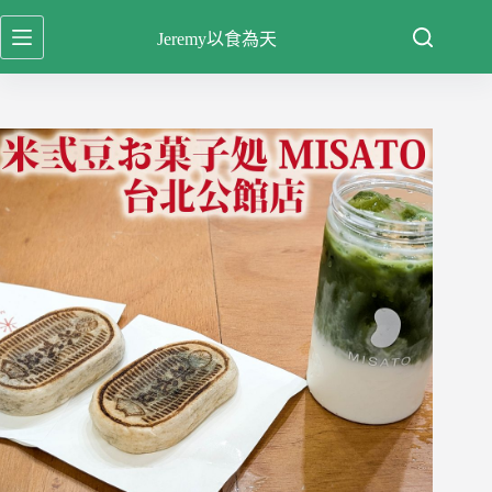
跳
Jeremy以食為天
至
主
要
內
容