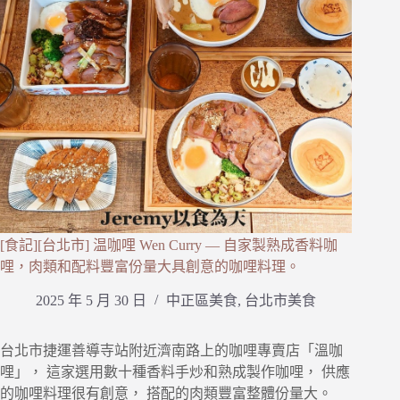
[食記][台北市] 温咖哩 Wen Curry — 自家製熟成香料咖
哩，肉類和配料豐富份量大具創意的咖哩料理。
2025 年 5 月 30 日
中正區美食
,
台北市美食
台北市捷運善導寺站附近濟南路上的咖哩專賣店「溫咖
哩」， 這家選用數十種香料手炒和熟成製作咖哩， 供應
的咖哩料理很有創意， 搭配的肉類豐富整體份量大。