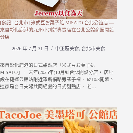
[食記][台北市] 米弎豆お菓子処 MISATO 台北公館店 —
來自彰化鹿港的九州小判餅專賣店在台北公館商圈開設
分店
2026 年 7 月 31 日
中正區美食
,
台北市美食
來自彰化鹿港的日式甜點店「米弎豆お菓子処
MISATO」， 去年(2025年)10月到台北開設分店， 店址
設在捷運公館站附近羅斯福路旁巷子裡， 於10/3開幕。
這家是台日夫婦共同經營的日式甜點店， 老…