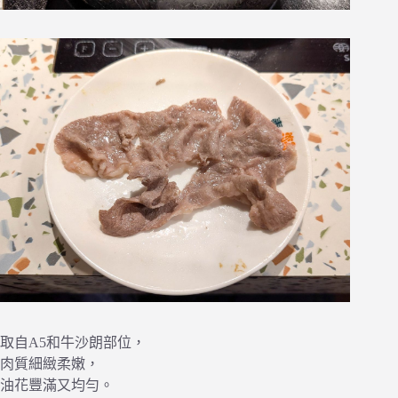
取自A5和牛沙朗部位，
肉質細緻柔嫩，
油花豐滿又均勻。