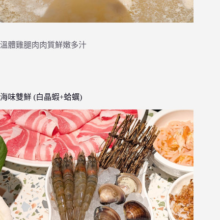
溫體雞腿肉肉質鮮嫩多汁
海味雙鮮 (白晶蝦+蛤蠣)