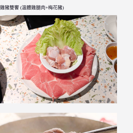
雞豬雙饗 (溫體雞腿肉+梅花豬)