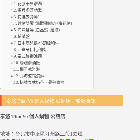
花膠干貝雞湯
招牌冬蔭功湯
特選去骨鮮牛
雞豬雙饗 (溫體雞腿肉+梅花豬)
海味雙鮮 (白晶蝦+蛤蠣)
蔬菜盤
日本鹿兒島A5頂級和牛
西班牙伊比利豬
泰式鮮蝦涼麵
銷魂雞油飯
椰子冰淇淋
北海道霜淇淋
招牌泰式奶茶、曼谷青檸
泰悠 Thai Yo 個人鍋物 公館店：餐廳資訊
泰悠 Thai Yo 個人鍋物 公館店
地址：台北市中正區汀州路三段163號