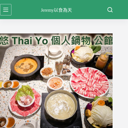
跳
Jeremy以食為天
至
主
要
內
容