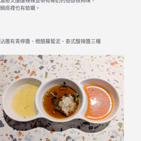
濃郁又酸酸辣辣並帶有椰奶的香醇很夠味，
鍋底裡也有蛤蠣。
沾醬有青檸醬、橙醋蘿蔔泥、泰式酸辣醬三種