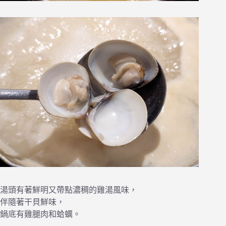
湯頭有著鮮明又帶點濃稠的雞湯風味，
伴隨著干貝鮮味，
鍋底有雞腿肉和蛤蠣。