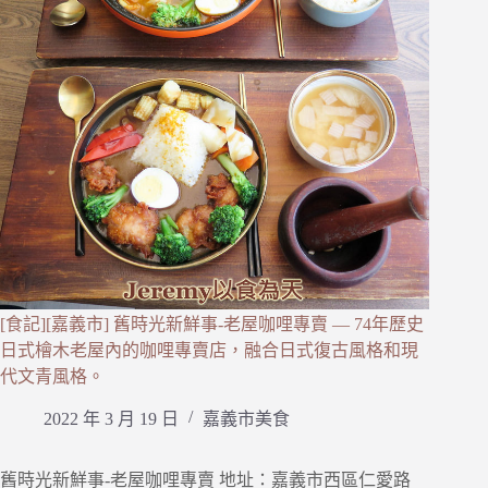
[食記][嘉義市] 舊時光新鮮事-老屋咖哩專賣 — 74年歷史
日式檜木老屋內的咖哩專賣店，融合日式復古風格和現
代文青風格。
2022 年 3 月 19 日
嘉義市美食
舊時光新鮮事-老屋咖哩專賣 地址：嘉義市西區仁愛路