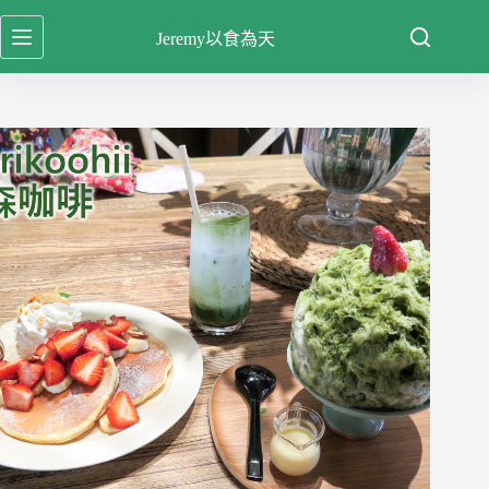
跳
Jeremy以食為天
至
主
要
內
容