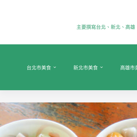
跳
至
主
要
主要撰寫台北、新北、高雄
內
容
台北市美食
新北市美食
高雄市