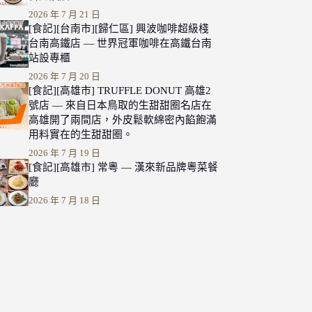
2026 年 7 月 21 日
[食記][台南市][歸仁區] 興波咖啡超級棧
台南高鐵店 — 世界冠軍咖啡在高鐵台南
站設專櫃
2026 年 7 月 20 日
[食記][高雄市] TRUFFLE DONUT 高雄2
號店 — 來自日本鳥取的生甜甜圈名店在
高雄開了兩間店，外皮鬆軟綿密內餡飽滿
用料實在的生甜甜圈。
2026 年 7 月 19 日
[食記][高雄市] 常粵 — 漢來新品牌粵菜餐
廳
2026 年 7 月 18 日