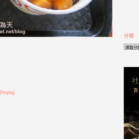
分類
分
類
9Deq6qj