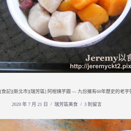
[食記][新北市][瑞芳區] 阿柑姨芋圓 — 九份擁有60年歷史
2020 年 7 月 21 日
瑞芳區美食
3 則留言