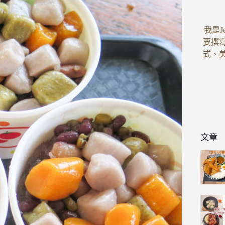
我是J
要撰
式、
文章