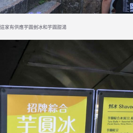
這家有供應芋圓剉冰和芋圓甜湯