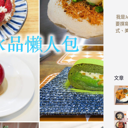
我是J
要撰
式、
文章