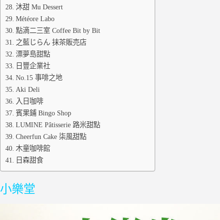
沐甜 Mu Dessert
Météore Labo
點滴二三室 Coffee Bit by Bit
之藍じらん 抹茶販売店
漂夢島甜點
日豐企業社
No.15 事啡之地
Aki Deli
入日咖啡
賓果鋪 Bingo Shop
LUMINE Pâtisserie 路米甜點
Cheerfun Cake 柒風甜點
木童咖啡館
日森甜食
小樂堂