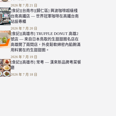
2026 年 7 月 21 日
[食記][台南市][歸仁區] 興波咖啡超級棧
台南高鐵店 — 世界冠軍咖啡在高鐵台南
站設專櫃
2026 年 7 月 20 日
[食記][高雄市] TRUFFLE DONUT 高雄2
號店 — 來自日本鳥取的生甜甜圈名店在
高雄開了兩間店，外皮鬆軟綿密內餡飽滿
用料實在的生甜甜圈。
2026 年 7 月 19 日
[食記][高雄市] 常粵 — 漢來新品牌粵菜餐
廳
2026 年 7 月 18 日