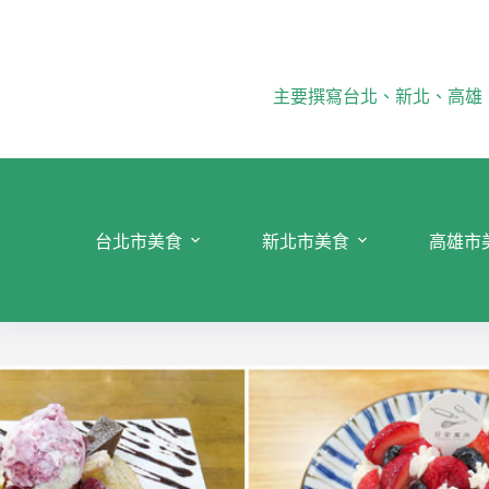
跳
至
主
要
主要撰寫台北、新北、高雄
內
容
台北市美食
新北市美食
高雄市