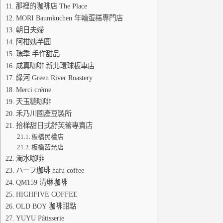
那裡的咖啡店 The Place
MORI Baumkuchen 年輪蛋糕專門店
朝日夫婦
阿柑姨芋圓
瑰季 手作甜品
成真咖啡 新北環球板車店
綠河 Green River Roastery
Merci créme
天玉糖咖啡
禾乃川國產豆製所
拾梯甜日式舒芙蕾專賣店
板橋民權店
板橋莒光店
濁水咖啡
ハーフ珈琲 hafu coffee
QM159 清琳咖啡
HIGHFIVE COFFEE
OLD BOY 咖啡甜點
YUYU Pâtisserie