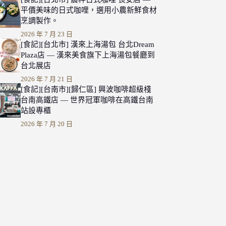
平價美味的日式咖哩，選用小農新鮮食材
烹調製作。
2026 年 7 月 23 日
[食記][台北市] 漢來上海湯包 台北Dream
Plaza店 — 漢來美食旗下上海湯包餐廳到
台北展店
2026 年 7 月 21 日
[食記][台南市][歸仁區] 興波咖啡超級棧
台南高鐵店 — 世界冠軍咖啡在高鐵台南
站設專櫃
2026 年 7 月 20 日