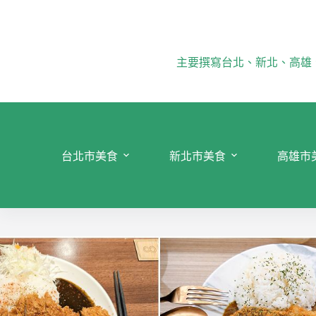
跳
至
主
要
主要撰寫台北、新北、高雄
內
容
台北市美食
新北市美食
高雄市