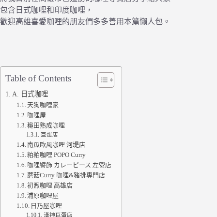
包含日式咖哩和印度咖哩，
歡迎高雄喜愛咖哩的朋友們多多善用本篇懶人包。
Table of Contents
A. 日式咖哩
天狗咖哩家
咖哩屋
龝田熟成咖哩
巨蛋店
南瓜歐風咖哩 河堤店
粕粕咖哩 POPO Curry
咖哩譬飾 カレーピース 左營店
蘑菇Curry 咖哩&豬排專門店
初煦咖哩 高雄店
浦原咖哩屋
日乃屋咖哩
漢神巨蛋店