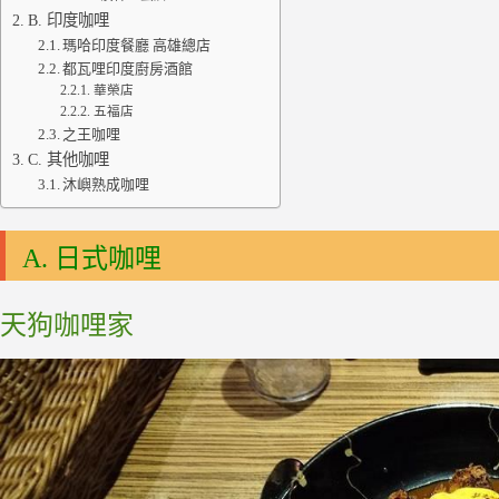
B. 印度咖哩
瑪哈印度餐廳 高雄總店
都瓦哩印度廚房酒館
華榮店
五福店
之王咖哩
C. 其他咖哩
沐嶼熟成咖哩
A. 日式咖哩
天狗咖哩家