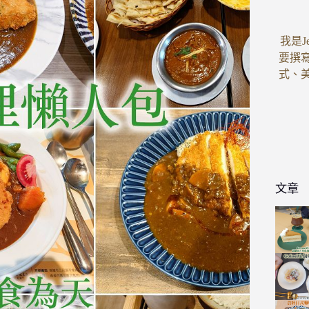
我是J
要撰
式、
文章