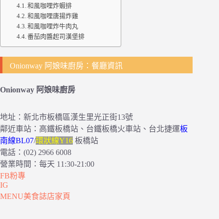
和風咖哩炸蝦排
和風咖哩唐揚炸雞
和風咖哩炸牛肉丸
番茄肉醬起司漢堡排
Onionway 阿娘味廚房：餐廳資訊
Onionway 阿娘味廚房
地址：新北市板橋區漢生里光正街13號
鄰近車站：高鐵板橋站、台鐵板橋火車站、台北捷運
板
南線BL07
/
環狀線Y16
板橋站
電話：(02) 2966 6008
營業時間：每天 11:30-21:00
FB粉專
IG
MENU美食誌店家頁