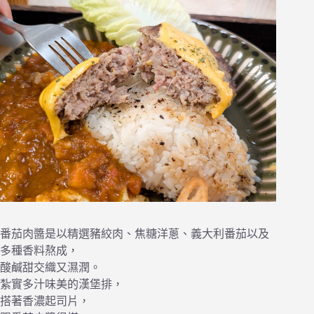
番茄肉醬是以精選豬絞肉、焦糖洋蔥、義大利番茄以及
多種香料熬成，
酸鹹甜交織又濕潤。
紮實多汁味美的漢堡排，
搭著香濃起司片，