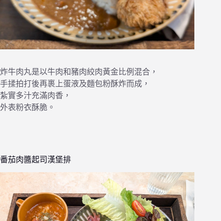
炸牛肉丸是以牛肉和豬肉絞肉黃金比例混合，
手揉拍打後再裹上蛋液及麵包粉酥炸而成，
紮實多汁充滿肉香，
外表粉衣酥脆。
番茄肉醬起司漢堡排