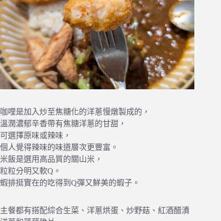
咖哩是加入炒至焦糖化的洋蔥慢燉製成的，
溫潤濃郁辛香帶有焦糖洋蔥的甘甜，
可選擇原味或辣味，
個人覺得辣味的味道層次更豐富。
米飯是選用高品質的關山米，
粒粒分明又軟Q。
蝦排挺實在的吃得到Q彈又鮮美的蝦子。
主餐都有搭配綜合生菜、洋蔥烘蛋、炒野菇、紅酒醋漬