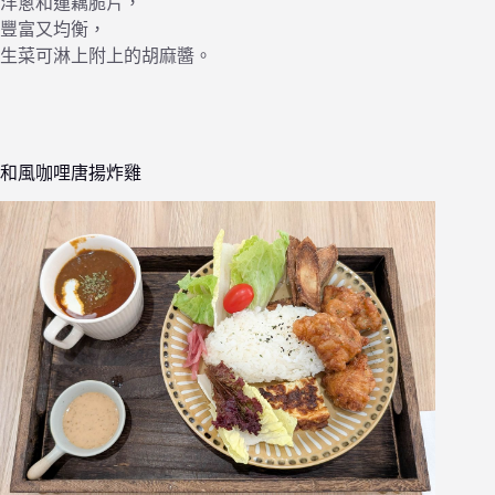
洋蔥和蓮藕脆片，
豐富又均衡，
生菜可淋上附上的胡麻醬。
和風咖哩唐揚炸雞