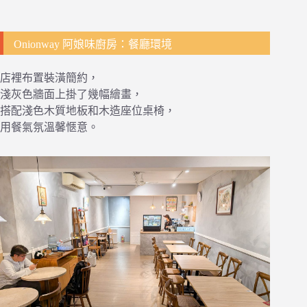
Onionway 阿娘味廚房：餐廳環境
店裡布置裝潢簡約，
淺灰色牆面上掛了幾幅繪畫，
搭配淺色木質地板和木造座位桌椅，
用餐氣氛溫馨愜意。