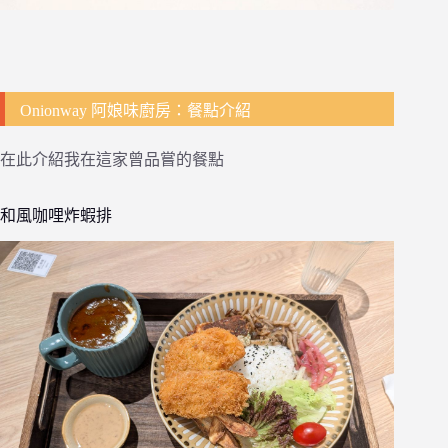
Onionway 阿娘味廚房：餐點介紹
在此介紹我在這家曾品嘗的餐點
和風咖哩炸蝦排