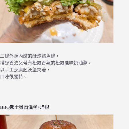
三條外酥內嫩的酥炸鱈魚條，
搭配香濃又帶有松露香氣的松露風味奶油醬，
以手工芝麻胚漢堡夾著，
口味很獨特。
BBQ起士雞肉漢堡+培根