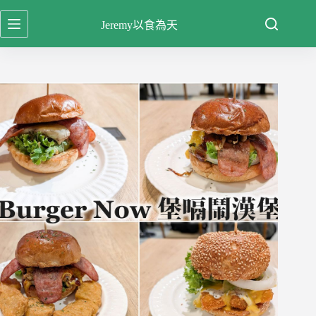
跳
Jeremy以食為天
至
主
要
內
容