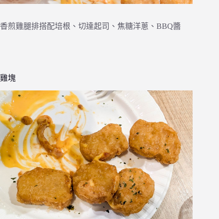
香煎雞腿排搭配培根、切達起司、焦糖洋蔥、BBQ醬
雞塊