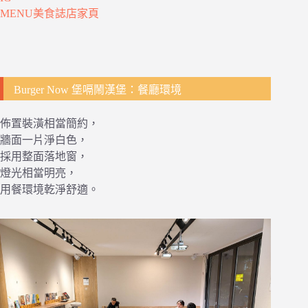
MENU美食誌店家頁
Burger Now 堡嗝鬧漢堡：餐廳環境
佈置裝潢相當簡約，
牆面一片淨白色，
採用整面落地窗，
燈光相當明亮，
用餐環境乾淨舒適。