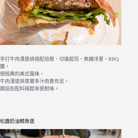
手打牛肉漢堡排搭配培根、切達起司、焦糖洋蔥、BBQ
醬，
很經典的美式風味，
牛肉漢堡排厚實多汁肉香充足，
跟這些配料搭起來很對味。
松露奶油鱈魚堡