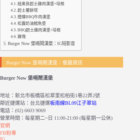
紐奧良起士雞肉漢堡+培根
起士薯餅塔
煙燻BBQ牛肉漢堡
松露奶油鱈魚堡
BBQ起士雞肉漢堡+培根
雞塊
Burger Now 堡嗝鬧漢堡：IG短影音
Burger Now 堡嗝鬧漢堡：餐廳資訊
Burger Now 堡嗝鬧漢堡
地址：新北市板橋區松翠里松柏街1巷22弄2號
鄰近捷運站：台北捷運
板南線BL09江子翠站
電話：(02) 6603 9069
營業時間：每星期二~日 11:00-21:00 (每星期一公休)
官網
FB粉專
IG