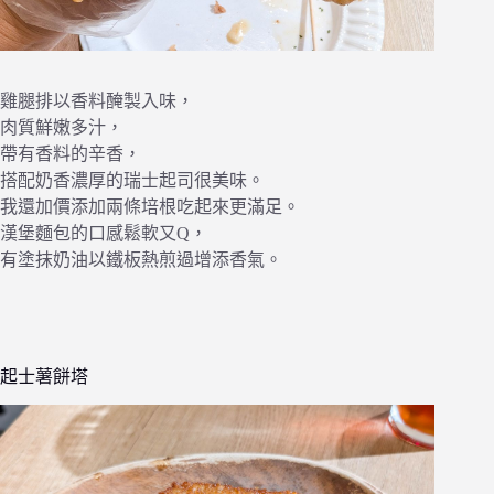
雞腿排以香料醃製入味，
肉質鮮嫩多汁，
帶有香料的辛香，
搭配奶香濃厚的瑞士起司很美味。
我還加價添加兩條培根吃起來更滿足。
漢堡麵包的口感鬆軟又Q，
有塗抹奶油以鐵板熱煎過增添香氣。
起士薯餅塔