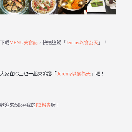
下載
MENU美食誌
，快速追蹤「
Jeremy以食為天
」！
大家在IG上也一起來追蹤「
Jeremy以食為天
」吧！
歡迎來follow我的
FB粉專
喔！