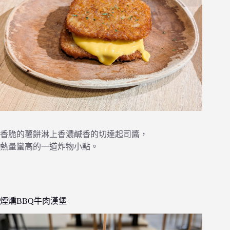
香脆的薯餅淋上香濃鹹香的切達起司醬，
熱量蠻高的一道炸物小點。
煙燻BBQ牛肉漢堡