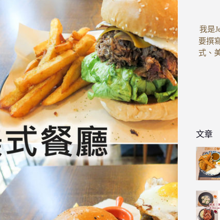
我是J
要撰
式、
文章