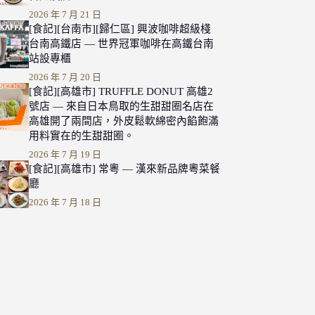
2026 年 7 月 21 日
[食記][台南市][歸仁區] 興波咖啡超級棧
台南高鐵店 — 世界冠軍咖啡在高鐵台南
站設專櫃
2026 年 7 月 20 日
[食記][高雄市] TRUFFLE DONUT 高雄2
號店 — 來自日本鳥取的生甜甜圈名店在
高雄開了兩間店，外皮鬆軟綿密內餡飽滿
用料實在的生甜甜圈。
2026 年 7 月 19 日
[食記][高雄市] 常粵 — 漢來新品牌粵菜餐
廳
2026 年 7 月 18 日