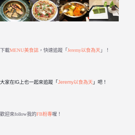
下載
MENU美食誌
，快速追蹤「
Jeremy以食為天
」！
大家在IG上也一起來追蹤「
Jeremy以食為天
」吧！
歡迎來follow我的
FB粉專
喔！