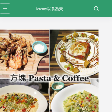
跳
Jeremy以食為天
至
主
要
內
容