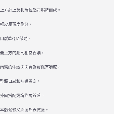
上方鋪上莫札瑞拉起司焗烤而成。
麵皮厚薄度剛好，
口感軟Q又帶勁，
最上方的起司相當香濃，
肉醬的牛絞肉肉質紮實保有嚼感，
整體口感和味道豐富。
外圍搭配幾塊炸馬鈴薯，
本體鬆軟又綿密外表微脆。