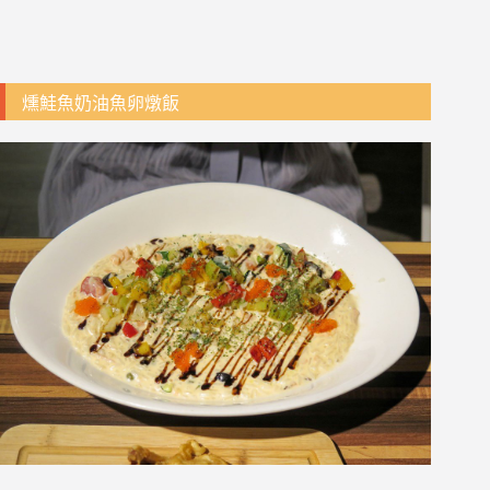
燻鮭魚奶油魚卵燉飯