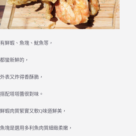
有鮮蝦、魚塊、魷魚等，
都蠻新鮮的，
外表又炸得香酥脆，
搭配塔塔醬很對味。
鮮蝦肉質緊實又軟Q味道鮮美，
魚塊是選用多利魚肉質細緻柔嫩，