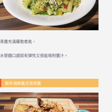
青醬充滿蘿勒香氣，
水管麵口感挺有彈性又很能吸附醬汁。
酥炸海鮮義式塔塔醬