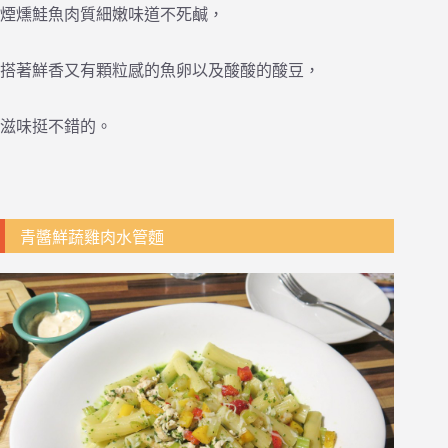
煙燻鮭魚肉質細嫩味道不死鹹，
搭著鮮香又有顆粒感的魚卵以及酸酸的酸豆，
滋味挺不錯的。
青醬鮮蔬雞肉水管麵