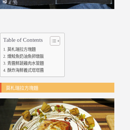
Table of Contents
莫札瑞拉方塊麵
燻鮭魚奶油魚卵燉飯
青醬鮮蔬雞肉水管麵
酥炸海鮮義式塔塔醬
莫札瑞拉方塊麵