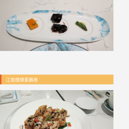
江南煙燻素鵝卷