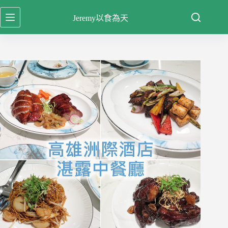
跳
Jeremy以食為天
至
主
要
內
容