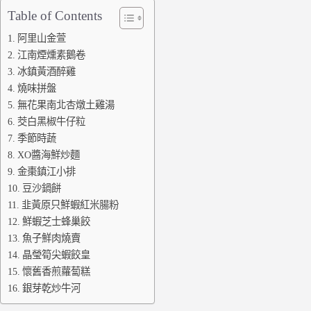
Table of Contents
阿里山金萱
江南煙燻素鵝卷
冰鎮黃酒醉雞
燒味拼盤
無花果南北杏燉土雞湯
茭白黑椒牛仔粒
季節時蔬
XO醬海鮮炒麵
金棗鎮江小排
豆沙鍋餅
韭黃原只鮮蝦紅米腸粉
鮮蝦芝士蜂巢餃
魚子鮮肉燒賣
晶瑩筍尖蝦餃皇
懷舊香煎蘿蔔糕
銀芽乾炒牛河