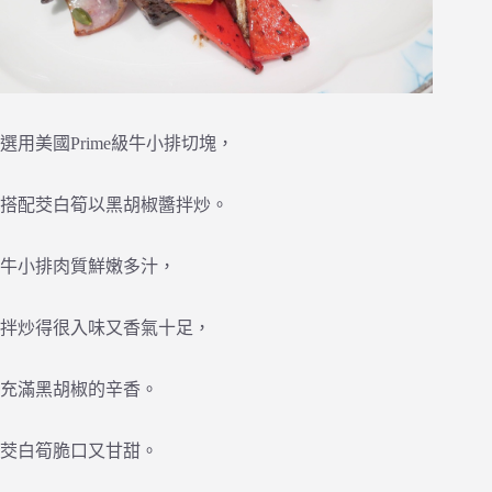
選用美國Prime級牛小排切塊，
搭配茭白筍以黑胡椒醬拌炒。
牛小排肉質鮮嫩多汁，
拌炒得很入味又香氣十足，
充滿黑胡椒的辛香。
茭白筍脆口又甘甜。