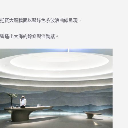
迎賓大廳牆面以藍綠色系波浪曲線呈現，
營造出大海的線條與流動感。