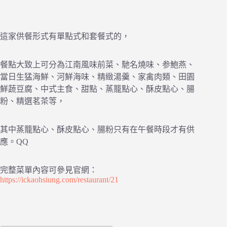
這家供餐形式有單點式和套餐式的，
餐點大致上可分為江南風味前菜、馳名燒味、参鮑燕、
當日生猛海鮮、河鮮海味、精緻湯羹、家禽肉類、田園
鮮蔬豆腐、中式主食、甜點、蒸籠點心、酥皮點心、腸
粉、精選茗茶等，
其中蒸籠點心、酥皮點心、腸粉只有在午餐時段才有供
應。QQ
完整菜單內容可參見官網：
https://ickaohsiung.com/restaurant/21