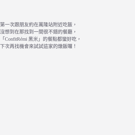
第一次跟朋友約在萬隆站附近吃飯，
沒想到在那找到一間很不錯的餐廳，
「ConfitRémi 黑米」的餐點都蠻好吃，
下次再找機會來試試這家的燉飯囉！