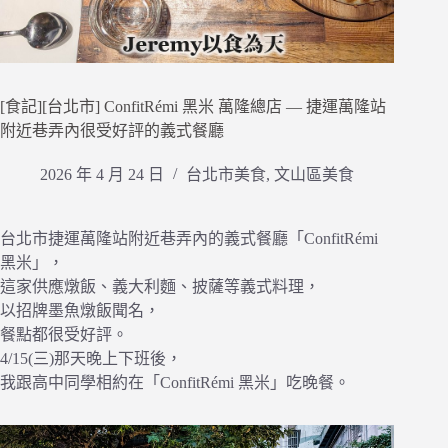
[食記][台北市] ConfitRémi 黑米 萬隆總店 — 捷運萬隆站
附近巷弄內很受好評的義式餐廳
2026 年 4 月 24 日
台北市美食
,
文山區美食
台北市捷運萬隆站附近巷弄內的義式餐廳「ConfitRémi
黑米」，
這家供應燉飯、義大利麵、披薩等義式料理，
以招牌墨魚燉飯聞名，
餐點都很受好評。
4/15(三)那天晚上下班後，
我跟高中同學相約在「ConfitRémi 黑米」吃晚餐。