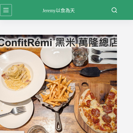
跳
Jeremy以食為天
至
主
要
內
容