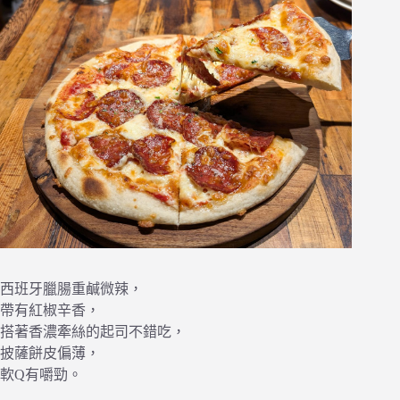
西班牙臘腸重鹹微辣，
帶有紅椒辛香，
搭著香濃牽絲的起司不錯吃，
披薩餅皮偏薄，
軟Q有嚼勁。