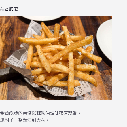
蒜香脆薯
金黃酥脆的薯條以蒜味油調味帶有蒜香，
還附了一整顆油封大蒜。