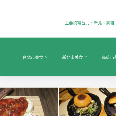
跳
至
主
要
主要撰寫台北、新北、高雄
內
容
台北市美食
新北市美食
高雄市