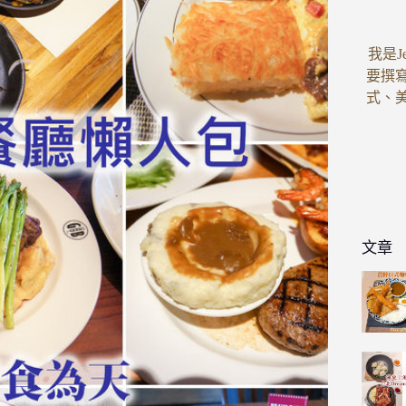
我是J
要撰
式、
文章