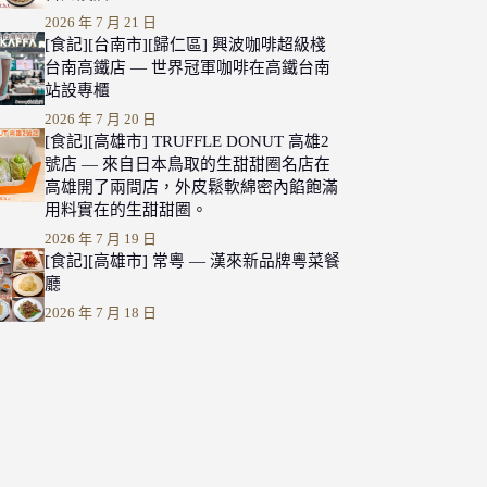
2026 年 7 月 21 日
[食記][台南市][歸仁區] 興波咖啡超級棧
台南高鐵店 — 世界冠軍咖啡在高鐵台南
站設專櫃
2026 年 7 月 20 日
[食記][高雄市] TRUFFLE DONUT 高雄2
號店 — 來自日本鳥取的生甜甜圈名店在
高雄開了兩間店，外皮鬆軟綿密內餡飽滿
用料實在的生甜甜圈。
2026 年 7 月 19 日
[食記][高雄市] 常粵 — 漢來新品牌粵菜餐
廳
2026 年 7 月 18 日