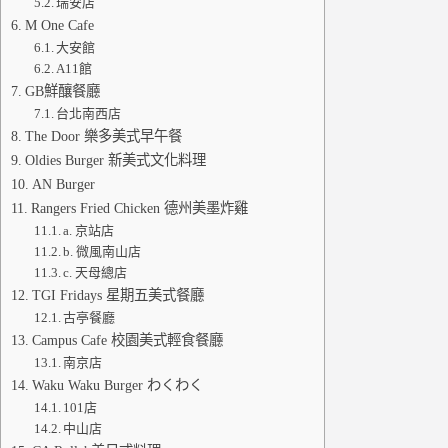
瑞安店
M One Cafe
大安館
A11館
GB鮮釀餐廳
台北南西店
The Door 樂多美式早午餐
Oldies Burger 新美式文化料理
AN Burger
Rangers Fried Chicken 德州美墨炸雞
a. 京站店
b. 微風南山店
c. 天母總店
TGI Fridays 星期五美式餐廳
古亭餐廳
Campus Cafe 校園美式輕食餐廳
南京店
Waku Waku Burger わくわく
101店
中山店