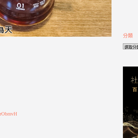
分類
分
類
mXrObmvH