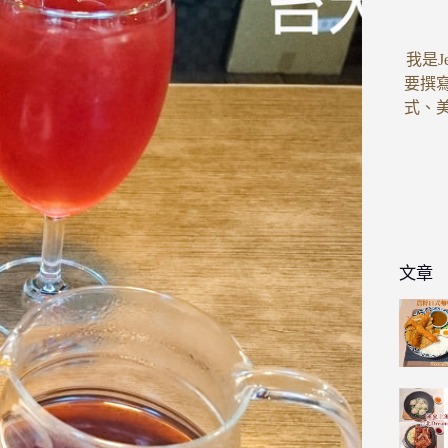
我是J
要撰
式、
文章