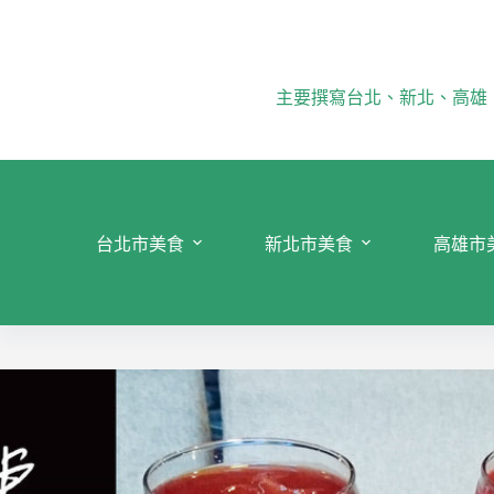
跳
至
主
要
主要撰寫台北、新北、高雄
內
容
台北市美食
新北市美食
高雄市