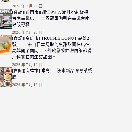
2026 年 7 月 21 日
[食記][台南市][歸仁區] 興波咖啡超級棧
台南高鐵店 — 世界冠軍咖啡在高鐵台南
站設專櫃
2026 年 7 月 20 日
[食記][高雄市] TRUFFLE DONUT 高雄2
號店 — 來自日本鳥取的生甜甜圈名店在
高雄開了兩間店，外皮鬆軟綿密內餡飽滿
用料實在的生甜甜圈。
2026 年 7 月 19 日
[食記][高雄市] 常粵 — 漢來新品牌粵菜餐
廳
2026 年 7 月 18 日