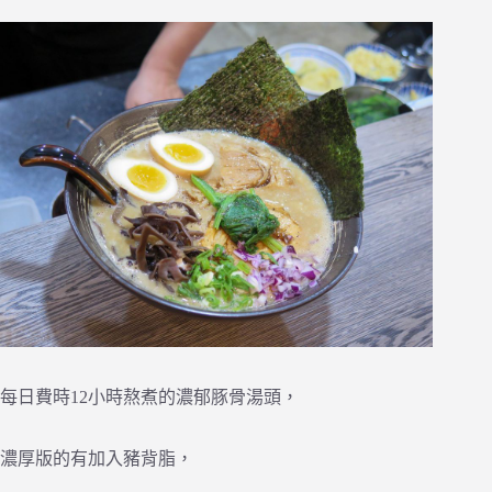
每日費時12小時熬煮的濃郁豚骨湯頭，
濃厚版的有加入豬背脂，