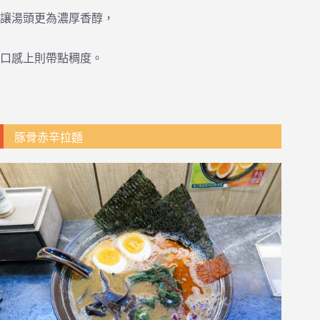
讓湯頭更為濃厚香醇，
口感上則帶點稠度。
豚骨赤辛拉麵