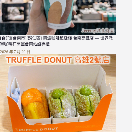
[食記][台南市][歸仁區] 興波咖啡超級棧 台南高鐵店 — 世界冠
軍咖啡在高鐵台南站設專櫃
2026 年 7 月 20 日