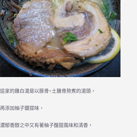
這家的雞白湯是以豚骨+土雞骨熬煮的湯頭，
再添加柚子鹽提味，
濃郁香醇之中又有著柚子酸甜風味和清香，