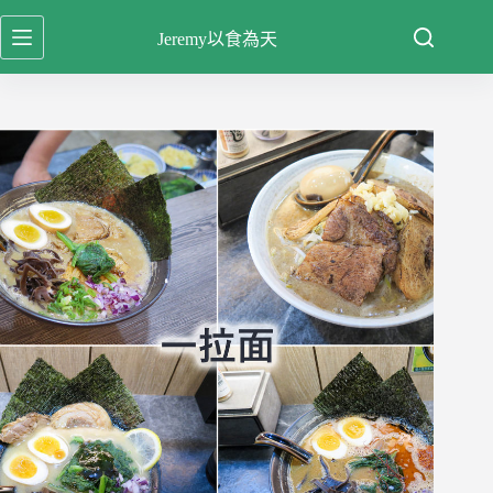
跳
Jeremy以食為天
至
主
要
內
容