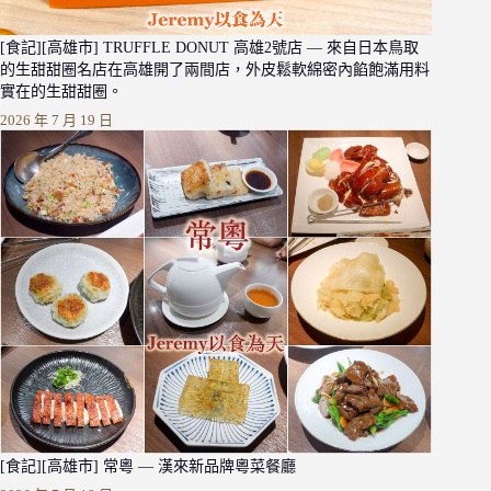
[食記][高雄市] TRUFFLE DONUT 高雄2號店 — 來自日本鳥取
的生甜甜圈名店在高雄開了兩間店，外皮鬆軟綿密內餡飽滿用料
實在的生甜甜圈。
2026 年 7 月 19 日
[食記][高雄市] 常粵 — 漢來新品牌粵菜餐廳