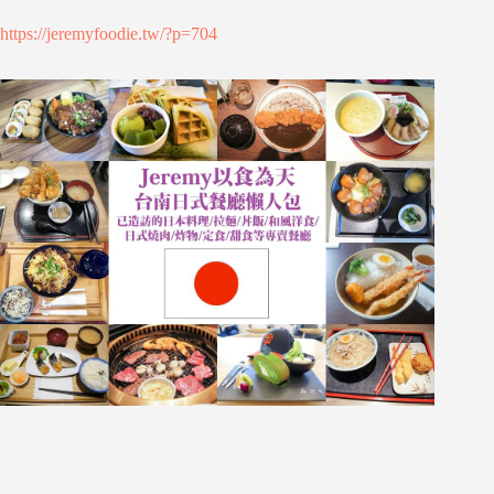
https://jeremyfoodie.tw/?p=704