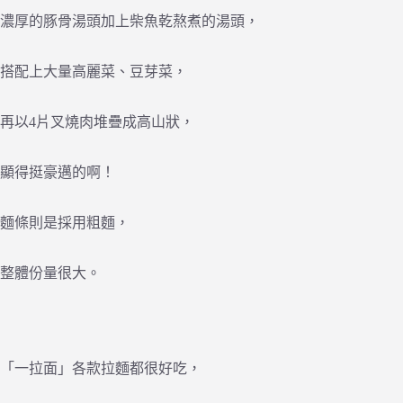
濃厚的豚骨湯頭加上柴魚乾熬煮的湯頭，
搭配上大量高麗菜、豆芽菜，
再以4片叉燒肉堆疊成高山狀，
顯得挺豪邁的啊！
麵條則是採用粗麵，
整體份量很大。
「一拉面」各款拉麵都很好吃，