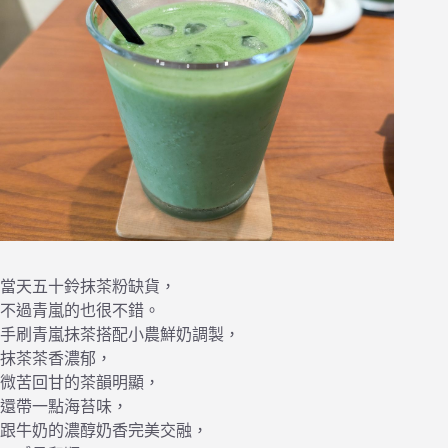
當天五十鈴抹茶粉缺貨，
不過青嵐的也很不錯。
手刷青嵐抹茶搭配小農鮮奶調製，
抹茶茶香濃郁，
微苦回甘的茶韻明顯，
還帶一點海苔味，
跟牛奶的濃醇奶香完美交融，