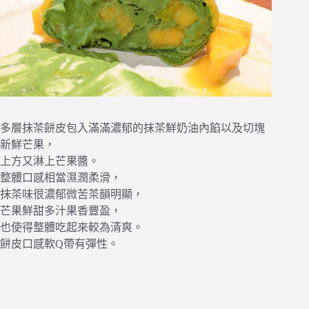
多層抹茶餅皮包入滿滿濃郁的抹茶鮮奶油內餡以及切塊
新鮮芒果，
上方又淋上芒果醬。
整體口感相當濕潤柔滑，
抹茶味很濃郁微苦茶韻明顯，
芒果鮮甜多汁果香豐盈，
也使得整體吃起來較為清爽。
餅皮口感軟Q帶有彈性。