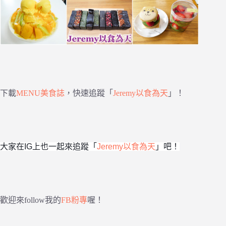
下載
MENU美食誌
，快速追蹤「
Jeremy以食為天
」！
大家在IG上也一起來追蹤「
Jeremy以食為天
」吧！
歡迎來follow我的
FB粉專
喔！