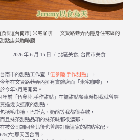
[食記][台南市] 米宅咖啡 — 文賢路巷弄內隱身住宅區的
甜點店兼咖啡廳
2026 年 6 月 15 日
北區美食
,
台南市美食
台南市的甜點工作室「
伍參陸.手作甜點
」，
今年在文賢路巷弄內擁有實體店面「米宅咖啡」，
於今年3月底開幕。
4年前「伍參陸.手作甜點」在擺甜點餐車時期我就曾經
買過幾次這家的甜點，
包括毛巾捲、巴斯克、奶酪等我都很喜歡，
而且抹茶甜點品項的抹茶味都很濃郁，
在被公司調回台北後也曾經訂購這家的甜點宅配。
6/6(六)那天回台南，