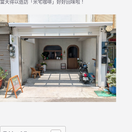
當天得以造訪「米宅咖啡」好好回味啦！