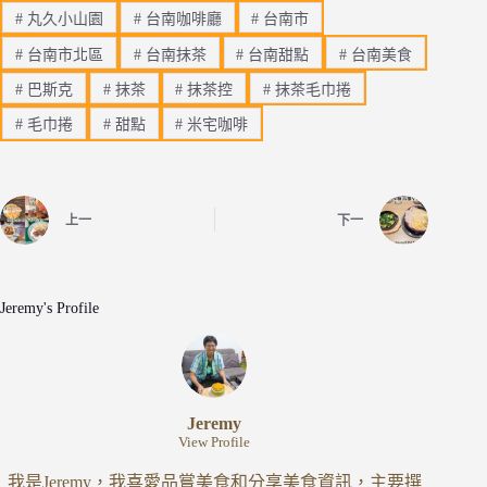
#
丸久小山園
#
台南咖啡廳
#
台南市
#
台南市北區
#
台南抹茶
#
台南甜點
#
台南美食
#
巴斯克
#
抹茶
#
抹茶控
#
抹茶毛巾捲
#
毛巾捲
#
甜點
#
米宅咖啡
上一
下一
Jeremy's Profile
Jeremy
View Profile
我是Jeremy，我喜愛品嘗美食和分享美食資訊，主要撰