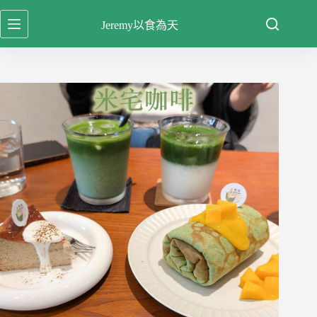
跳
Jeremy以食為天
至
主
要
內
容