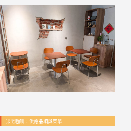
米宅咖啡：供應品項與菜單