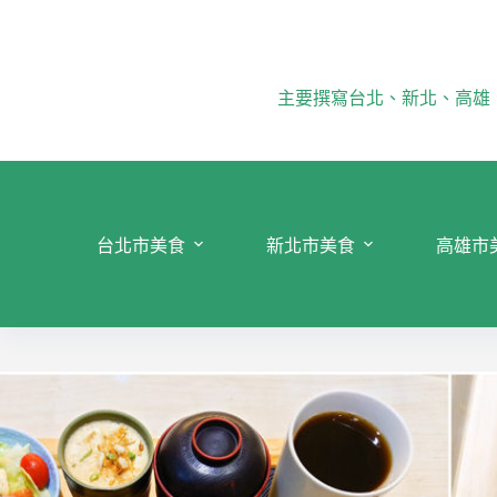
跳
至
主
要
主要撰寫台北、新北、高雄
內
容
台北市美食
新北市美食
高雄市