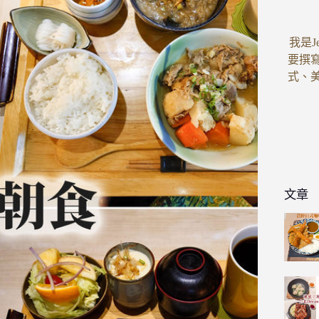
我是J
要撰
式、
文章