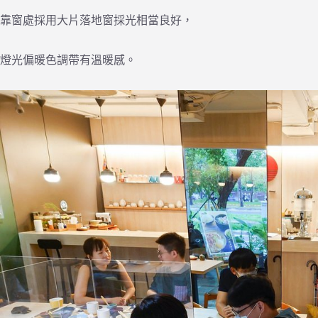
靠窗處採用大片落地窗採光相當良好，
燈光偏暖色調帶有溫暖感。