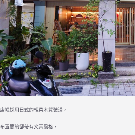
店裡採用日式的輕柔木質裝潢，
布置簡約卻帶有文青風格，