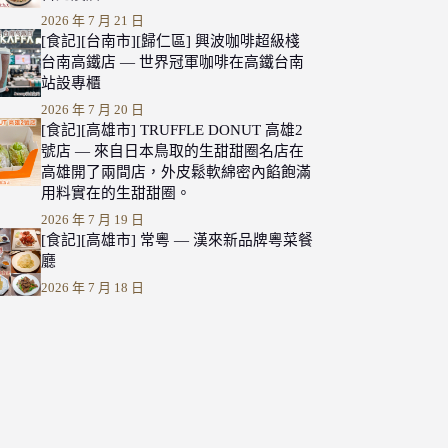
2026 年 7 月 21 日
[食記][台南市][歸仁區] 興波咖啡超級棧
台南高鐵店 — 世界冠軍咖啡在高鐵台南
站設專櫃
2026 年 7 月 20 日
[食記][高雄市] TRUFFLE DONUT 高雄2
號店 — 來自日本鳥取的生甜甜圈名店在
高雄開了兩間店，外皮鬆軟綿密內餡飽滿
用料實在的生甜甜圈。
2026 年 7 月 19 日
[食記][高雄市] 常粵 — 漢來新品牌粵菜餐
廳
2026 年 7 月 18 日