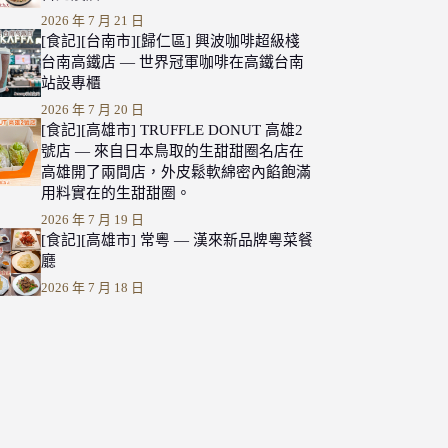
2026 年 7 月 21 日
[食記][台南市][歸仁區] 興波咖啡超級棧
台南高鐵店 — 世界冠軍咖啡在高鐵台南
站設專櫃
2026 年 7 月 20 日
[食記][高雄市] TRUFFLE DONUT 高雄2
號店 — 來自日本鳥取的生甜甜圈名店在
高雄開了兩間店，外皮鬆軟綿密內餡飽滿
用料實在的生甜甜圈。
2026 年 7 月 19 日
[食記][高雄市] 常粵 — 漢來新品牌粵菜餐
廳
2026 年 7 月 18 日