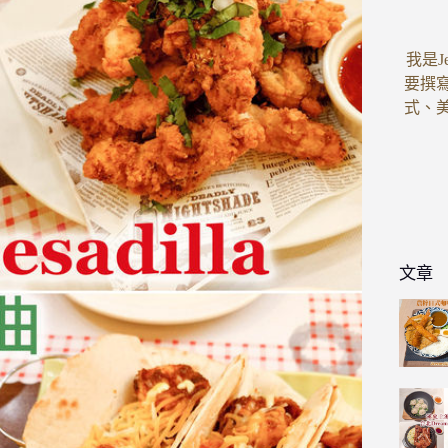
我是J
要撰
式、
文章