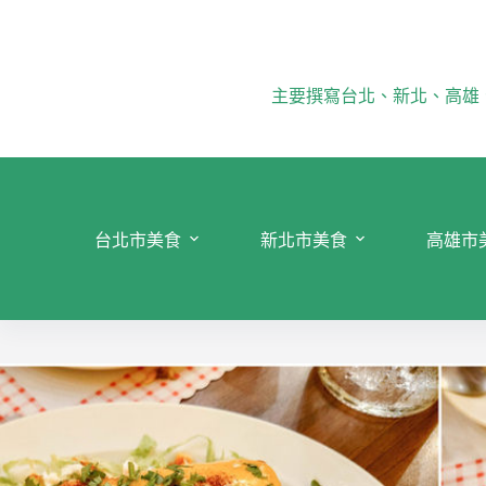
跳
至
主
要
主要撰寫台北、新北、高雄
內
容
台北市美食
新北市美食
高雄市