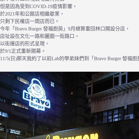
但是因為受到COVID-19疫情影響，
於2021年和公館店相繼歇業，
只剩下民權店一間店而已。
今年「Bravo Burger 發福廚房」9月總算重回林口開設分店，
店址設在文化一路和麗園一街路口，
以街邊店的形式呈現，
於9/1正式重新開幕。
11/5(日)那天我約了以前Lab的學弟妹們到「Bravo Burger