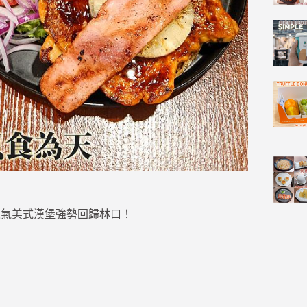
曲 — 人氣美式漢堡強勢回歸林口！