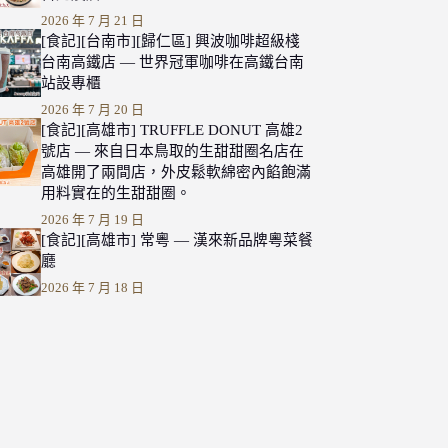
2026 年 7 月 21 日
[食記][台南市][歸仁區] 興波咖啡超級棧
台南高鐵店 — 世界冠軍咖啡在高鐵台南
站設專櫃
2026 年 7 月 20 日
[食記][高雄市] TRUFFLE DONUT 高雄2
號店 — 來自日本鳥取的生甜甜圈名店在
高雄開了兩間店，外皮鬆軟綿密內餡飽滿
用料實在的生甜甜圈。
2026 年 7 月 19 日
[食記][高雄市] 常粵 — 漢來新品牌粵菜餐
廳
2026 年 7 月 18 日