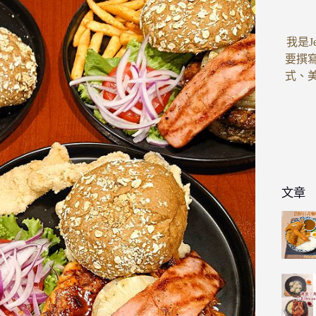
我是J
要撰
式、
文章