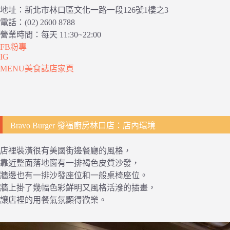
地址：新北市林口區文化一路一段126號1樓之3
電話：(02) 2600 8788
營業時間：每天 11:30~22:00
FB粉專
IG
MENU美食誌店家頁
Bravo Burger 發福廚房林口店：店內環境
店裡裝潢很有美國街邊餐廳的風格，
靠近整面落地窗有一排褐色皮質沙發，
牆邊也有一排沙發座位和一般桌椅座位。
牆上掛了幾幅色彩鮮明又風格活潑的插畫，
讓店裡的用餐氣氛顯得歡樂。