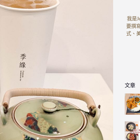
我是J
要撰
式、
文章