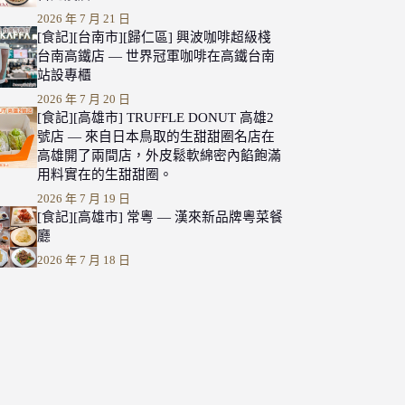
2026 年 7 月 21 日
[食記][台南市][歸仁區] 興波咖啡超級棧
台南高鐵店 — 世界冠軍咖啡在高鐵台南
站設專櫃
2026 年 7 月 20 日
[食記][高雄市] TRUFFLE DONUT 高雄2
號店 — 來自日本鳥取的生甜甜圈名店在
高雄開了兩間店，外皮鬆軟綿密內餡飽滿
用料實在的生甜甜圈。
2026 年 7 月 19 日
[食記][高雄市] 常粵 — 漢來新品牌粵菜餐
廳
2026 年 7 月 18 日