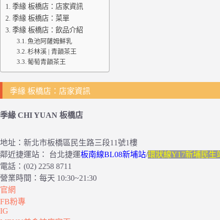
季緣 板橋店：店家資訊
季緣 板橋店：菜單
季緣 板橋店：飲品介紹
魚池阿薩姆鮮乳
杉林溪 | 青韻茶王
葡萄青韻茶王
季緣 板橋店：店家資訊
季緣 CHI YUAN 板橋店
地址：新北市板橋區民生路三段11號1樓
鄰近捷運站： 台北捷運
板南線BL08新埔站
/
環狀線Y17新埔民生
電話：(02) 2258 8711
營業時間：每天 10:30~21:30
官網
FB粉專
IG