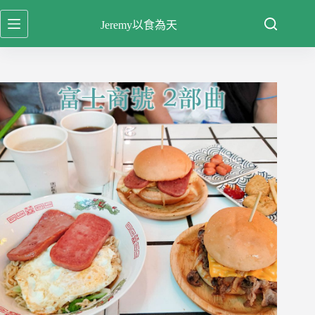
跳
Jeremy以食為天
至
主
要
內
容