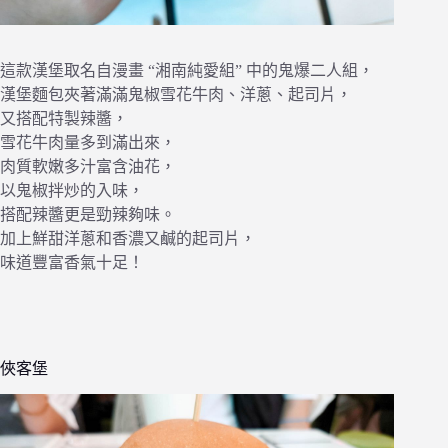
這款漢堡取名自漫畫 “湘南純愛組” 中的鬼爆二人組，
漢堡麵包夾著滿滿鬼椒雪花牛肉、洋蔥、起司片，
又搭配特製辣醬，
雪花牛肉量多到滿出來，
肉質軟嫩多汁富含油花，
以鬼椒拌炒的入味，
搭配辣醬更是勁辣夠味。
加上鮮甜洋蔥和香濃又鹹的起司片，
味道豐富香氣十足！
俠客堡