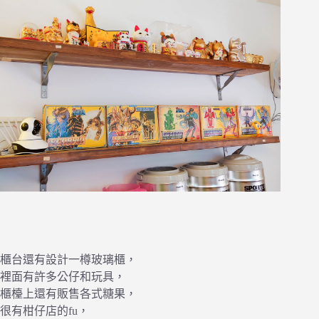
櫃台還有設計一樽玻璃櫃，
裡面有許多公仔和玩具，
櫃檯上還有販售各式糖果，
很有柑仔店的fu，