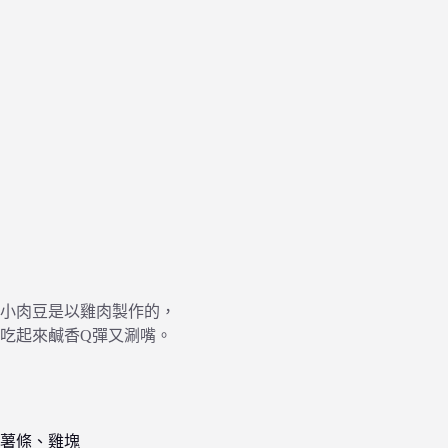
小肉豆是以雞肉製作的，
吃起來鹹香Q彈又涮嘴。
薯條、雞塊