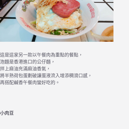
這是這家另一款以午餐肉為重點的餐點，
泡麵是香港進口的公仔麵，
拌上麻油充滿麻油香氣，
將半熟荷包蛋劃破讓蛋液流入增添稠滑口感，
再搭配鹹香午餐肉蠻好吃的。
小肉豆