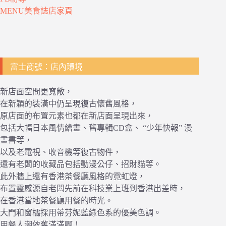
MENU美食誌店家頁
富士商號：店內環境
新店面空間更寬敞，
在新穎的裝潢中仍呈現復古懷舊風格，
原店面的布置元素也都在新店面呈現出來，
包括大幅日本風情繪畫、舊專輯CD盒、 “少年快報” 漫
畫書等，
以及老電視、收音機等復古物件，
還有老闆的收藏品包括動漫公仔、招財貓等。
此外牆上還有香港茶餐廳風格的霓虹燈，
布置靈感源自老闆先前在科技業上班到香港出差時，
在香港當地茶餐廳用餐的時光。
大門和窗櫺採用蒂芬妮藍綠色系的優美色調。
用餐人潮依舊滿滿啊！