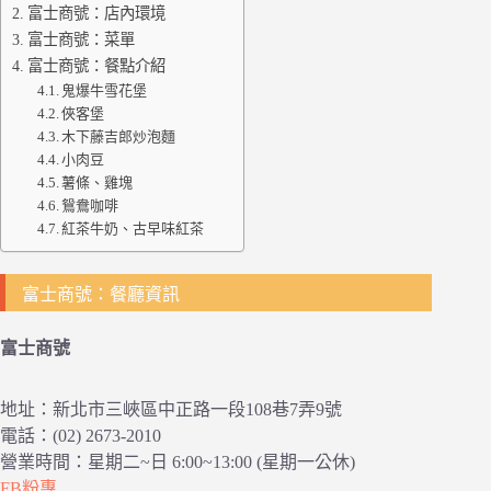
富士商號：店內環境
富士商號：菜單
富士商號：餐點介紹
鬼爆牛雪花堡
俠客堡
木下藤吉郎炒泡麵
小肉豆
薯條、雞塊
鴛鴦咖啡
紅茶牛奶、古早味紅茶
富士商號：餐廳資訊
富士商號
地址：新北市三峽區中正路一段108巷7弄9號
電話：(02) 2673-2010
營業時間：星期二~日 6:00~13:00 (星期一公休)
FB粉專