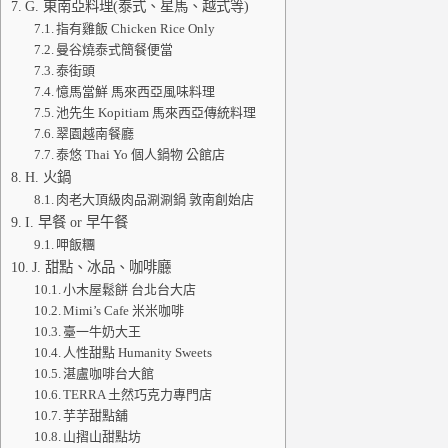
G. 東南亞料理(泰式、星馬、越式等)
指有雞飯 Chicken Rice Only
曼谷燒泰式簡餐便當
泰街頭
憶馬當鮮 馬來西亞風味料理
池先生 Kopitiam 馬來西亞傳統料理
翠園越南餐廳
泰悠 Thai Yo 個人鍋物 公館店
H. 火鍋
肉老大頂級肉品涮涮鍋 敦南創始店
I. 早餐 or 早午餐
呷飯糰
J. 甜點、冰品、咖啡廳
小木屋鬆餅 台北台大店
Mimi’s Cafe 米米咖啡
臺一牛奶大王
人性甜點 Humanity Sweets
湛盧咖啡台大館
TERRA 土然巧克力專門店
芋芋甜點舖
山摺山甜點坊