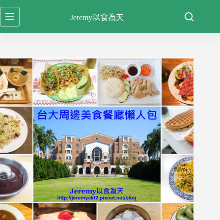
跳
Jeremy以食為天
至
主
要
內
容