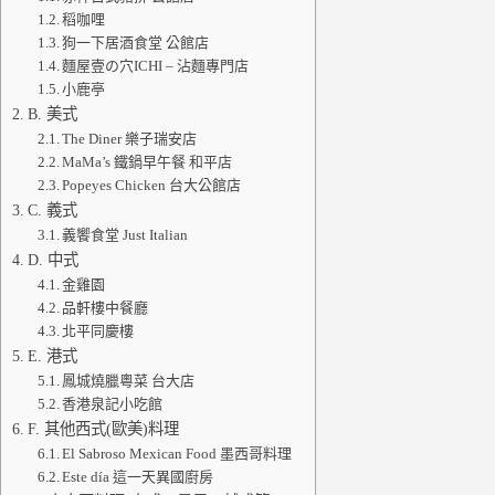
稻咖哩
狗一下居酒食堂 公館店
麵屋壹の穴ICHI – 沾麵專門店
小鹿亭
B. 美式
The Diner 樂子瑞安店
MaMa’s 鐵鍋早午餐 和平店
Popeyes Chicken 台大公館店
C. 義式
義饗食堂 Just Italian
D. 中式
金雞園
品軒樓中餐廳
北平同慶樓
E. 港式
鳳城燒臘粵菜 台大店
香港泉記小吃館
F. 其他西式(歐美)料理
El Sabroso Mexican Food 墨西哥料理
Este día 這一天異國廚房