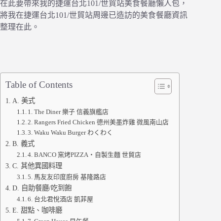
在此要帶來我的捷運台北101/世貿站美食餐廳懶人包，
將我在捷運台北101/世貿站周邊已造訪的美食餐廳資訊
整理在此。
Table of Contents
A. 美式
1. The Diner 樂子 信義旗艦店
2. Rangers Fried Chicken 德州美墨炸雞 微風南山店
3. Waku Waku Burger わくわく
B. 義式
4. BANCO 窯烤PIZZA‧自製生麵 世貿店
C. 其他異國料理
5. 馬友友印度廚房 基隆路店
D. 自助餐廳/吃到飽
6. 台北君悅酒店 凱菲屋
E. 甜點、咖啡廳