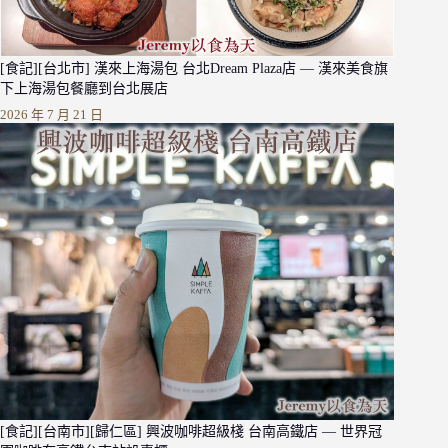
[食記][台北市] 漢來上海湯包 台北Dream Plaza店 — 漢來美食旗
下上海湯包餐廳到台北展店
2026 年 7 月 21 日
[食記][台南市][歸仁區] 興波咖啡超級棧 台南高鐵店 — 世界冠