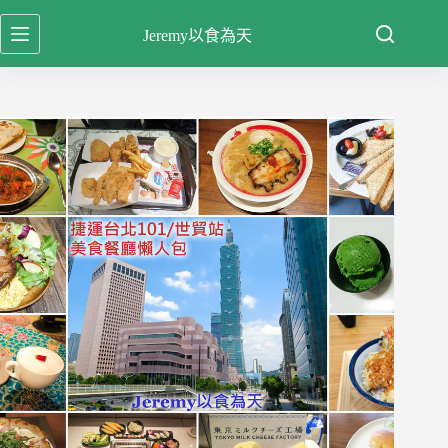
跳
Jeremy以食為天
至
主
要
內
容