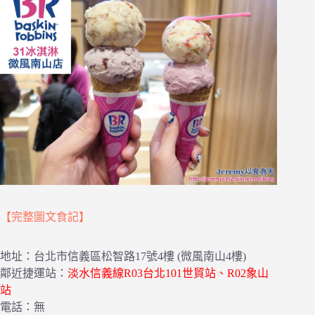
【完整圖文食記】
地址：台北市信義區松智路17號4樓 (微風南山4樓)
鄰近捷運站：
淡水信義線R03台北101世貿站、R02象山
站
電話：無