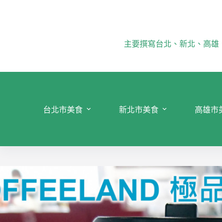
跳
至
主
要
主要撰寫台北、新北、高雄
內
容
台北市美食
新北市美食
高雄市