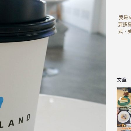
我是J
要撰
式、
文章