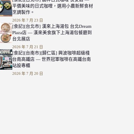
平價美味的日式咖哩，選用小農新鮮食材
烹調製作。
2026 年 7 月 23 日
[食記][台北市] 漢來上海湯包 台北Dream
Plaza店 — 漢來美食旗下上海湯包餐廳到
台北展店
2026 年 7 月 21 日
[食記][台南市][歸仁區] 興波咖啡超級棧
台南高鐵店 — 世界冠軍咖啡在高鐵台南
站設專櫃
2026 年 7 月 20 日