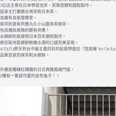
3位店主曾在日本學習泡茶、茶葉發酵和甜點製作。
這家主打嚴選台灣茶和日本茶，
並擁有自家發酵室，
抹茶則是有供應丸久小山園多款抹茶，
包括幾款高階的都有供應！
水蕨餅則是使用日本百年蕨粉製作，
將京阪地區蕨餅軟嫩水潤的口感完美呈現。
4/25(六)那天到台中最主要的目的就是想造訪「悠寂庵 Yo Chi E
品嘗這家的抹茶和水蕨餅。
外觀是獨棟紅磚牆的日式典雅風格門面，
2樓有一隻超可愛的金色兔子！！