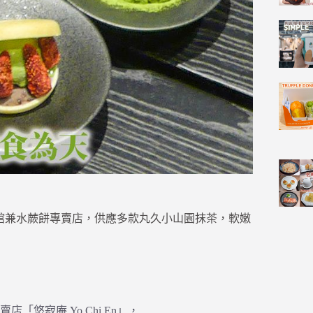
風格日本茶館兼水蕨餅專賣店，供應多款丸久小山園抹茶，軟嫩
悠寂庵 Yo Chi En」，