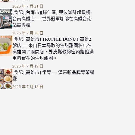
2026 年 7 月 21 日
[食記][台南市][歸仁區] 興波咖啡超級棧
台南高鐵店 — 世界冠軍咖啡在高鐵台南
站設專櫃
2026 年 7 月 20 日
[食記][高雄市] TRUFFLE DONUT 高雄2
號店 — 來自日本鳥取的生甜甜圈名店在
高雄開了兩間店，外皮鬆軟綿密內餡飽滿
用料實在的生甜甜圈。
2026 年 7 月 19 日
[食記][高雄市] 常粵 — 漢來新品牌粵菜餐
廳
2026 年 7 月 18 日