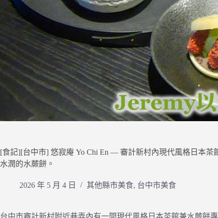
[食記][台中市] 悠寂庵 Yo Chi En — 審計新村內現代
水潤的水蕨餅。
2026 年 5 月 4 日
其他縣市美食
,
台中市美食
台中市審計新村附近巷弄內有一間現代風格日本茶館兼水蕨餅專賣店「