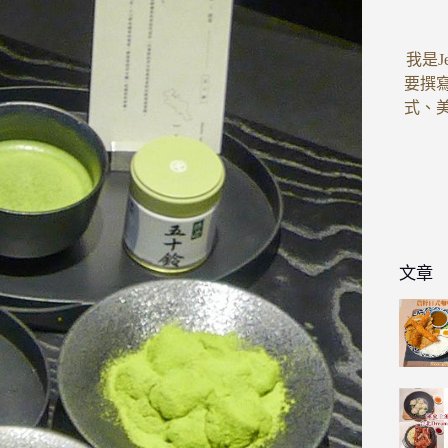
我是J
要撰
式、
文章