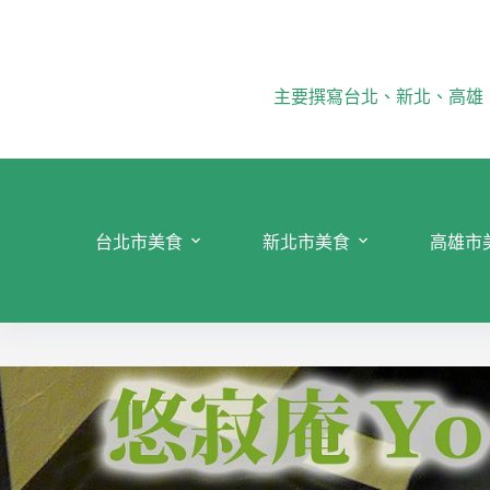
跳
至
主
要
主要撰寫台北、新北、高雄
內
容
台北市美食
新北市美食
高雄市