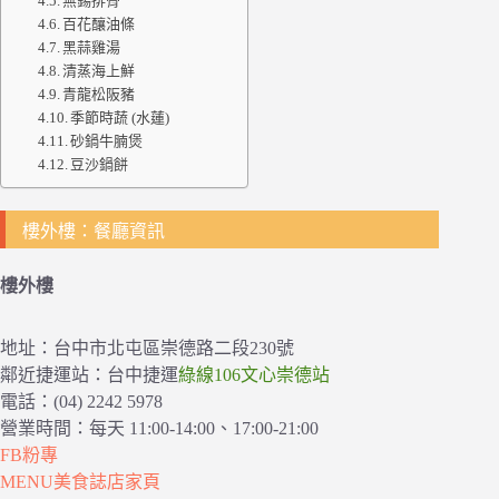
無錫排骨
百花釀油條
黑蒜雞湯
清蒸海上鮮
青龍松阪豬
季節時蔬 (水蓮)
砂鍋牛腩煲
豆沙鍋餅
樓外樓：餐廳資訊
樓外樓
地址：台中市北屯區崇德路二段230號
鄰近捷運站：台中捷運
綠線106文心崇德站
電話：(04) 2242 5978
營業時間：每天 11:00-14:00、17:00-21:00
FB粉專
MENU美食誌店家頁