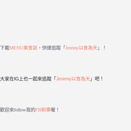
下載
MENU美食誌
，快速追蹤「
Jeremy以食為天
」！
大家在IG上也一起來追蹤「
Jeremy以食為天
」吧！
歡迎來follow我的
FB粉專
喔！