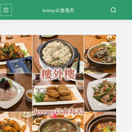
跳
Jeremy以食為天
至
主
要
內
容