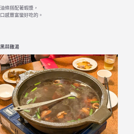
油條搭配著蝦漿，
口感豐富蠻好吃的。
黑蒜雞湯