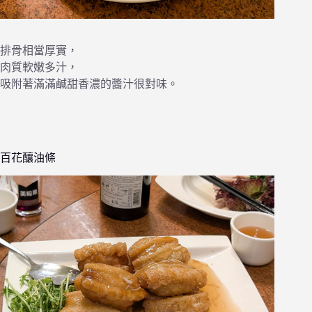
排骨相當厚實，
肉質軟嫩多汁，
吸附著滿滿鹹甜香濃的醬汁很對味。
百花釀油條