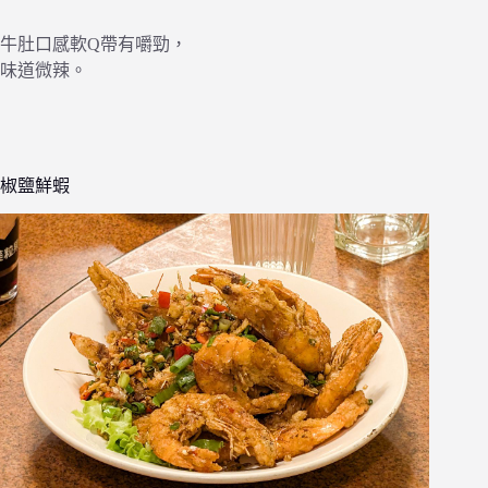
牛肚口感軟Q帶有嚼勁，
味道微辣。
椒鹽鮮蝦