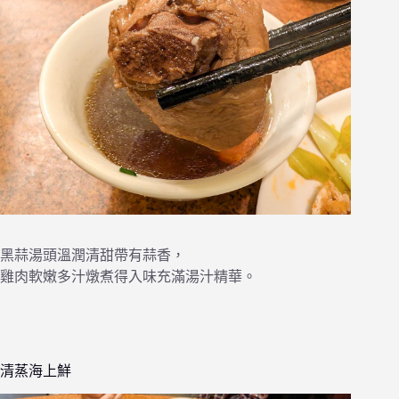
黑蒜湯頭溫潤清甜帶有蒜香，
雞肉軟嫩多汁燉煮得入味充滿湯汁精華。
清蒸海上鮮