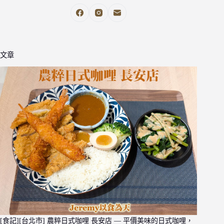
文章
[食記][台北市] 農粹日式咖哩 長安店 — 平價美味的日式咖哩，