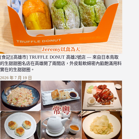
[食記][高雄市] TRUFFLE DONUT 高雄2號店 — 來自日本鳥取
的生甜甜圈名店在高雄開了兩間店，外皮鬆軟綿密內餡飽滿用料
實在的生甜甜圈。
2026 年 7 月 19 日