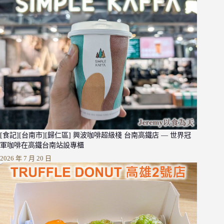
[食記][台南市][歸仁區] 興波咖啡超級棧 台南高鐵店 — 世界冠
軍咖啡在高鐵台南站設專櫃
2026 年 7 月 20 日