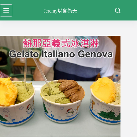
跳
Jeremy以食為天
至
主
要
內
容