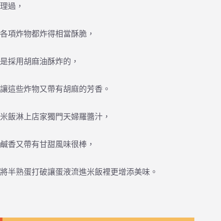
理過，
各項炸物都炸得相當酥脆，
是採用胡麻油酥炸的，
讓這些炸物又帶有胡麻的芳香。
米飯淋上店家獨門天婦羅醬汁，
鹹香又帶有甘甜風味很棒，
將半熟蛋打破讓蛋液流進米飯裡更增添美味。