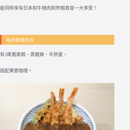
能同時享有日本和牛燒肉和炸蝦真是一大享受！
海老咖哩天丼
有3尾鳳尾蝦、青龍椒、半熟蛋，
搭配果香咖哩。