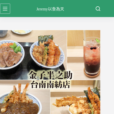
跳
Jeremy以食為天
至
主
要
內
容