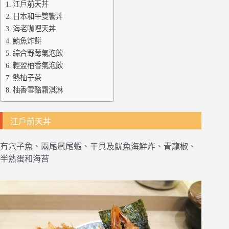
江戶前天丼
日本和牛雙饗丼
海老咖哩天丼
鮪魚炸餅
綜合野莓氣泡飲
輕盈柚香氣泡飲
熱柚子茶
柚香雪酪霜淇淋
江戶前天丼
有穴子魚、兩尾鳳尾蝦、干貝及魷魚海鮮炸、青龍椒、
半熟蛋和海苔