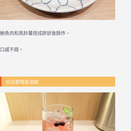
鮪魚肉和馬鈴薯捏成餅狀後酥炸，
口感不錯。
綜合野莓氣泡飲