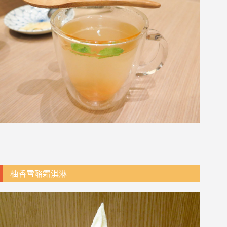
柚香雪酪霜淇淋