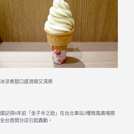
冰涼香甜口感滑順又清爽
還記得6年前「金子半之助」在台北車站2樓微風廣場開
全台首間分店引起轟動，