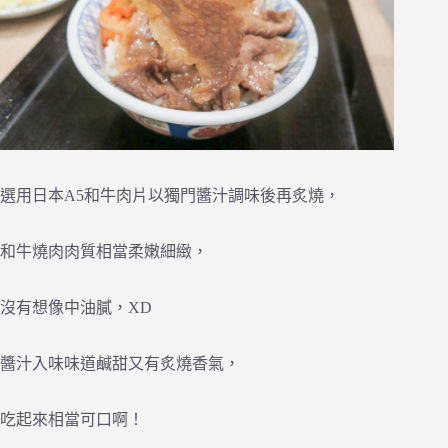
選用日本A5和牛肉片以獨門醬汁調味後再炙燒，
和牛燒肉肉質相當柔嫩細緻，
沒有想像中油膩，XD
醬汁入味味道鹹甜又有炙燒香氣，
吃起來相當可口啊！