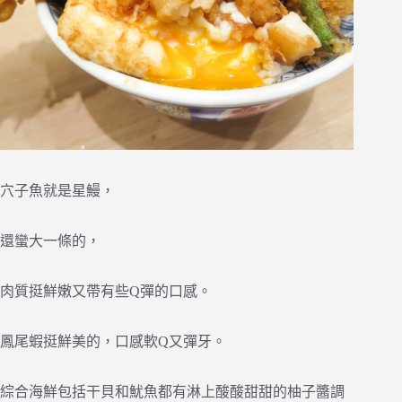
穴子魚就是星鰻，
還蠻大一條的，
肉質挺鮮嫩又帶有些Q彈的口感。
鳳尾蝦挺鮮美的，口感軟Q又彈牙。
綜合海鮮包括干貝和魷魚都有淋上酸酸甜甜的柚子醬調