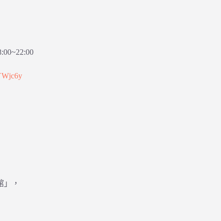
0~22:00
sYWjc6y
館」，