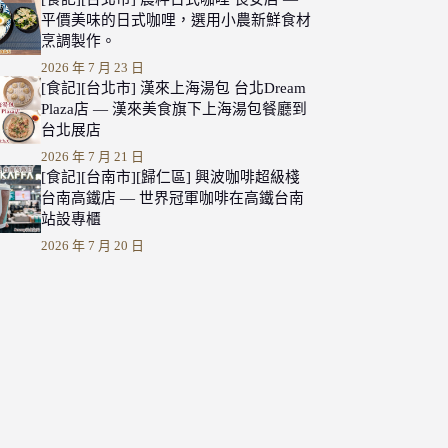
平價美味的日式咖哩，選用小農新鮮食材
烹調製作。
2026 年 7 月 23 日
[食記][台北市] 漢來上海湯包 台北Dream
Plaza店 — 漢來美食旗下上海湯包餐廳到
台北展店
2026 年 7 月 21 日
[食記][台南市][歸仁區] 興波咖啡超級棧
台南高鐵店 — 世界冠軍咖啡在高鐵台南
站設專櫃
2026 年 7 月 20 日