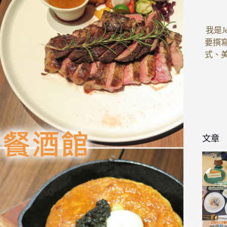
我是J
要撰
式、
文章