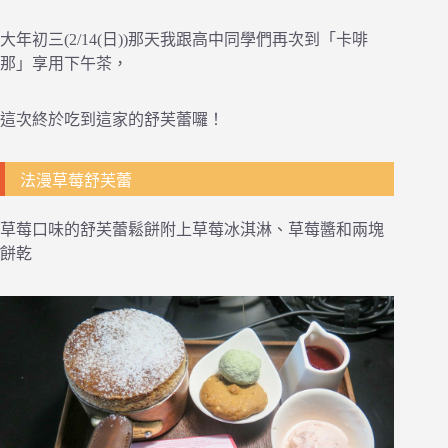
大年初三(2/14(日))那天我跟高中同學們再次到「卡啡
那」享用下午茶，
這次終於吃到這家的舒芙蕾囉！
法漫草莓舒芙蕾
草莓口味的舒芙蕾鬆餅附上草莓冰淇淋、草莓醬和兩塊
餅乾