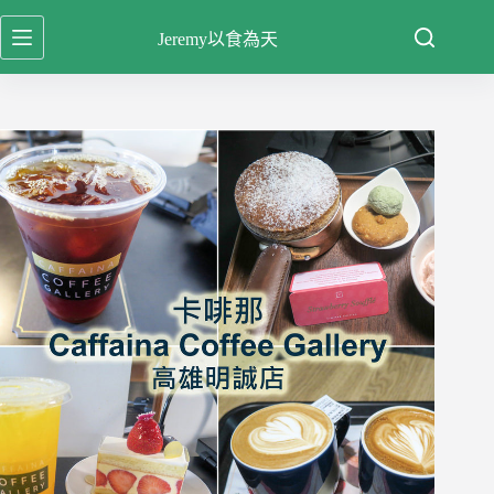
跳
Jeremy以食為天
至
主
要
內
容