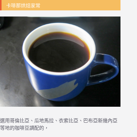
卡啡那烘焙家常
選用哥倫比亞、瓜地馬拉、衣索比亞、巴布亞新幾內亞
等地的咖啡豆調配的，