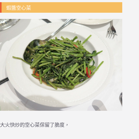
蝦醬空心菜
大火快炒的空心菜保留了脆度，