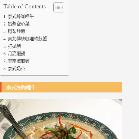
Table of Contents
泰式綠咖哩牛
蝦醬空心菜
鳳梨炒飯
泰北傳統咖哩軟殼蟹
打拋豬
月亮蝦餅
雲南椒麻雞
泰式奶茶
泰式綠咖哩牛