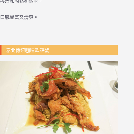
再搭配肉鬆和腰果，
口感豐富又清爽。
泰北傳統咖哩軟殼蟹