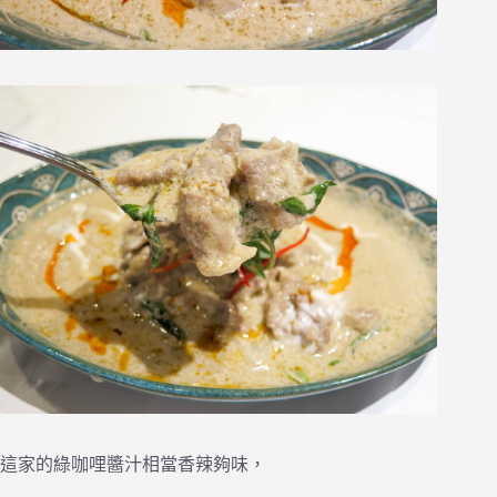
這家的綠咖哩醬汁相當香辣夠味，