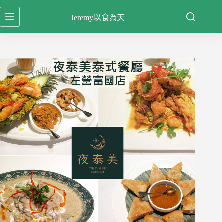
跳
Jeremy以食為天
至
主
要
內
容