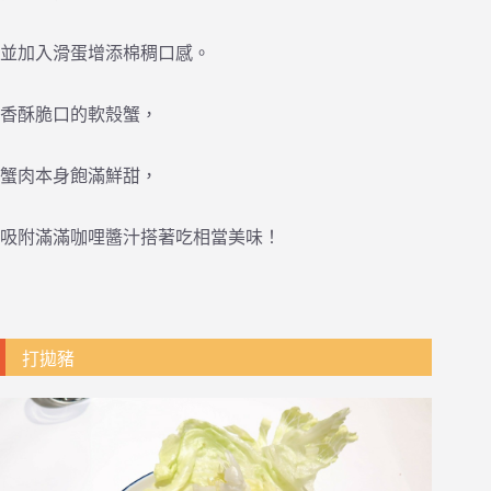
並加入滑蛋增添棉稠口感。
香酥脆口的軟殼蟹，
蟹肉本身飽滿鮮甜，
吸附滿滿咖哩醬汁搭著吃相當美味！
打拋豬