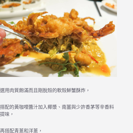
選用肉質飽滿而且剛脫殼的軟殼鮮蟹酥炸，
搭配的黃咖哩醬汁加入椰漿、南薑與少許香茅等辛香料
提味，
再搭配青蔥和洋蔥，