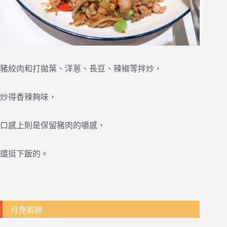
豬絞肉和打拋葉、洋蔥、長豆、辣椒等拌炒，
炒得香辣夠味，
口感上則是保留豬肉的嚼感，
還挺下飯的。
月亮蝦餅