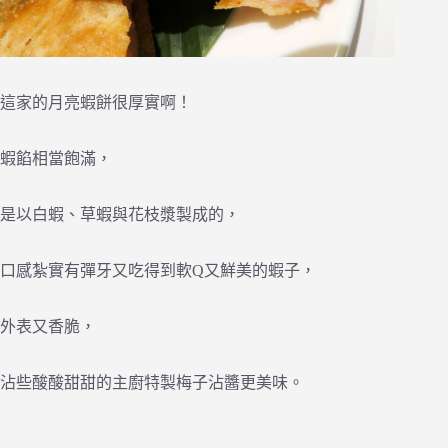
這家的月亮蝦餅很厚實啊！
蝦餡相當飽滿，
是以白蝦、草蝦與花枝漿製成的，
口感紮實有彈牙又吃得到軟Q又鮮美的蝦子，
外表又香脆，
沾些酸酸甜甜的主廚特製梅子沾醬更美味。