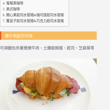
莓莓黑咖啡
美式咖啡
開心果起司水管捲&瑞可達起司水管捲
覆盆子起司水管捲&巧克力起司水管捲
燻牛肉起司可頌
可頌麵包夾著煙燻牛肉、土雞歐姆蛋、起司、芝麻葉等