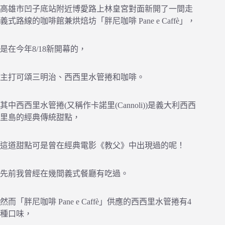
高雄市凹子底站附近博愛路上林皇宮對面新開了一間走
義式路線的咖啡館兼烘焙坊「胖尼咖啡 Pane e Caffè」，
是在今年8/18新開幕的，
主打可頌三明治、西西里水管捲和咖啡。
其中西西里水管捲(又稱作卡諾里(Cannoli))是義大利西西
里島的經典傳統甜點，
這道甜點可是曾在經典電影《教父》中出現過的呢！
先前我曾經在幾間義式餐廳有吃過。
然而「胖尼咖啡 Pane e Caffè」供應的西西里水管捲有4
種口味，