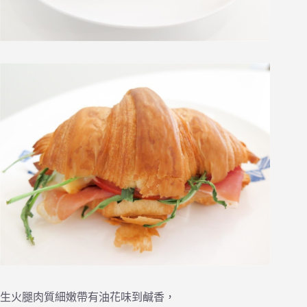
生火腿肉質細嫩帶有油花味到鹹香，