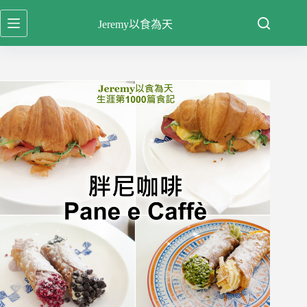
跳
Jeremy以食為天
至
主
要
內
容