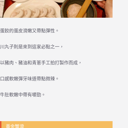
蛋餃的蛋皮滑嫩又帶點彈性。
川丸子則是來到這家必點之一，
以豬肉、豬油和青蔥手工拍打製作而成，
口感軟嫩彈牙味道帶點微辣。
牛肚軟嫩中帶有嚼勁。
黃金蟹滑