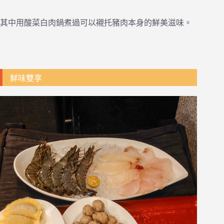
其中用酸菜白肉鍋煮過可以襯托豬肉本身的鮮美滋味。
鮮味雙享