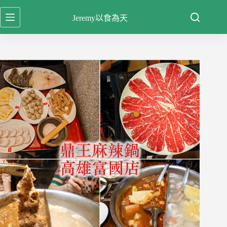
跳
Jeremy以食為天
至
主
要
內
容