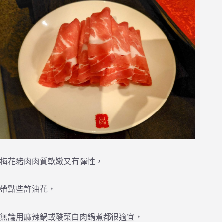
梅花豬肉肉質軟嫩又有彈性，
帶點些許油花，
無論用麻辣鍋或酸菜白肉鍋煮都很適宜，