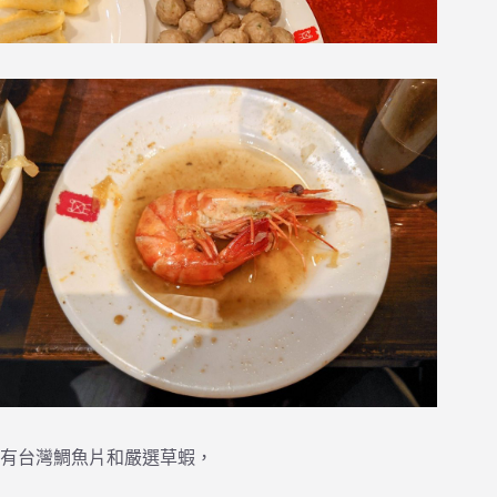
有台灣鯛魚片和嚴選草蝦，