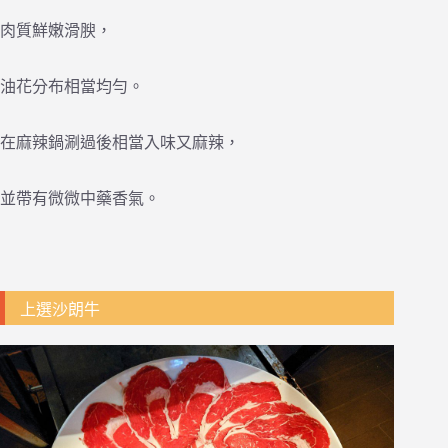
肉質鮮嫩滑腴，
油花分布相當均勻。
在麻辣鍋涮過後相當入味又麻辣，
並帶有微微中藥香氣。
上選沙朗牛