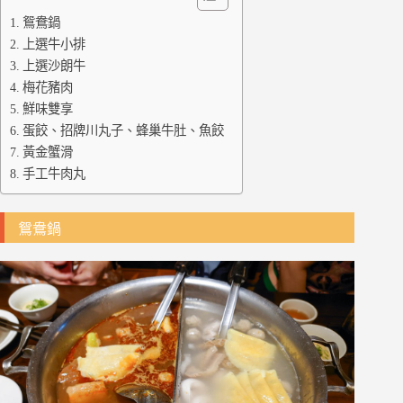
鴛鴦鍋
上選牛小排
上選沙朗牛
梅花豬肉
鮮味雙享
蛋餃、招牌川丸子、蜂巢牛肚、魚餃
黃金蟹滑
手工牛肉丸
鴛鴦鍋