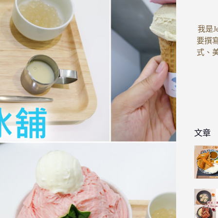
我是J
要撰
式、
文章