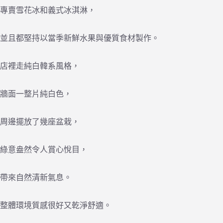
專賣雪花冰和義式冰淇淋，
並且都堅持以當季新鮮水果與優質食材製作。
店裡走純白韓系風格，
牆面一整片純白色，
周邊擺放了幾座盆栽，
綠意盎然令人賞心悅目，
帶來自然清新氣息。
整體環境質感很好又乾淨舒適。