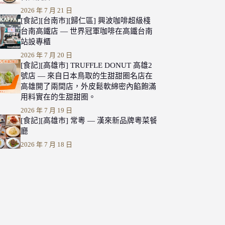
2026 年 7 月 21 日
[食記][台南市][歸仁區] 興波咖啡超級棧
台南高鐵店 — 世界冠軍咖啡在高鐵台南
站設專櫃
2026 年 7 月 20 日
[食記][高雄市] TRUFFLE DONUT 高雄2
號店 — 來自日本鳥取的生甜甜圈名店在
高雄開了兩間店，外皮鬆軟綿密內餡飽滿
用料實在的生甜甜圈。
2026 年 7 月 19 日
[食記][高雄市] 常粵 — 漢來新品牌粵菜餐
廳
2026 年 7 月 18 日