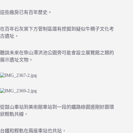
這些廠房已有百年歷史。
在百年石灰窯下方管制區還有挖掘到疑似牛稠子文化考
古遺址，
聽說未來在柴山滯洪池公園旁可能會設立展覽館之類的
展示遺址文物。
從鼓山車站到美術館車站到一段的鐵路綠園道剛好跟環
狀輕軌共線，
台鐵和輕軌在兩座車站也共站，