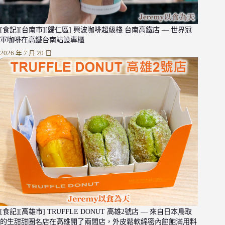
[食記][台南市][歸仁區] 興波咖啡超級棧 台南高鐵店 — 世界冠
軍咖啡在高鐵台南站設專櫃
2026 年 7 月 20 日
[食記][高雄市] TRUFFLE DONUT 高雄2號店 — 來自日本鳥取
的生甜甜圈名店在高雄開了兩間店，外皮鬆軟綿密內餡飽滿用料