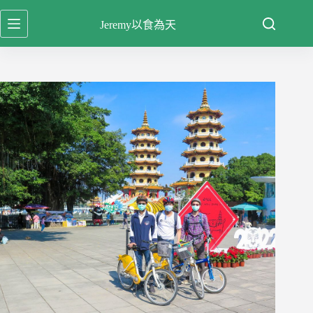
跳
Jeremy以食為天
至
主
要
內
容